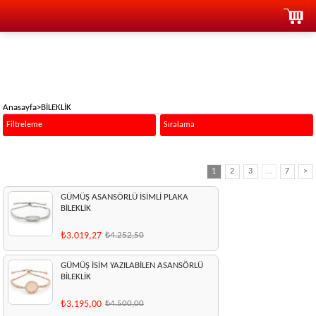
Anasayfa
>
BİLEKLİK
Filtreleme
Sıralama
1
2
3
...
7
>
GÜMÜŞ ASANSÖRLÜ İSİMLİ PLAKA
BİLEKLİK
₺3.019,27
₺4.252,50
GÜMÜŞ İSİM YAZILABİLEN ASANSÖRLÜ
BİLEKLİK
₺3.195,00
₺4.500,00