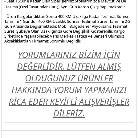
- Saat 15:00' e Kadar Olan Siparişleriniz Stoklarımızda Mevcut Ve De
Hazırsa (Özel Tasarımlar Hariç) Aynı Gün Kargo Çıkışı Yapılmaktadır.
- Ürün Kargolandıktan Sonra 400 KM Uzaklığa Kadar Teslimat Süresi
Tahmini 1 Gündür. 400 KM Uzaklık Sonrası Teslimat Süresi Tahmini 2-3
Gün Arasında Değişmektedir. Mobil Bölgede Yer Alıyorsanız Teslimat
Süresi Şubeye Olan Uzaklığınıza Göre Değişiklik Gösterebilir.
Kargo
Şirketinde Yaşanabilecek Varış Merkezi Hatası Ve Benzeri Olumsuz
Aksaklıklardan Firmamız Sorumlu Değildir.
YORUMLARINIZ BİZİM İÇİN
DEĞERLİDİR. LÜTFEN ALMIŞ
OLDUĞUNUZ ÜRÜNLER
HAKKINDA YORUM YAPMANIZI
RİCA EDER KEYİFLİ ALIŞVERİŞLER
DİLERİZ.