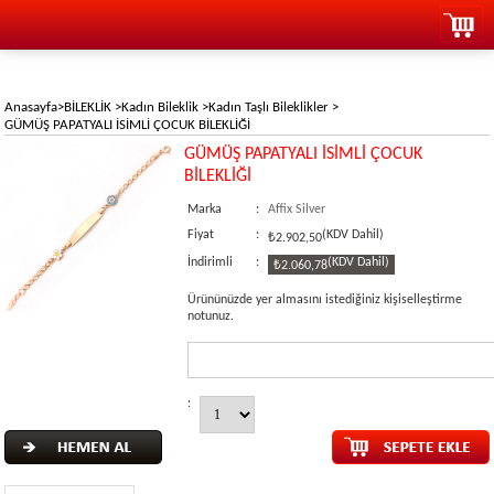
Anasayfa
>
BİLEKLİK
>
Kadın Bileklik
>
Kadın Taşlı Bileklikler
>
GÜMÜŞ PAPATYALI İSİMLİ ÇOCUK BİLEKLİĞİ
GÜMÜŞ PAPATYALI İSİMLİ ÇOCUK
BİLEKLİĞİ
Marka
:
Affix Silver
Fiyat
:
(KDV Dahil)
₺2.902,50
İndirimli
:
(KDV Dahil)
₺2.060,78
Ürününüzde yer almasını istediğiniz kişiselleştirme
notunuz.
: