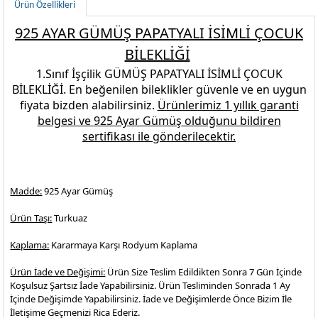
Ürün Özellikleri
925 AYAR GÜMÜŞ PAPATYALI İSİMLİ ÇOCUK
BİLEKLİĞİ
1.Sınıf İşçilik
GÜMÜŞ PAPATYALI İSİMLİ ÇOCUK
BİLEKLİĞİ
.
En beğenilen
bileklikler
güvenle ve en uygun
fiyata bizden alabilirsiniz.
Ürünlerimiz 1 yıllık garanti
belgesi ve
925 Ayar Gümüş
olduğunu bildiren
sertifikası ile gönderilecektir.
Madde:
925 Ayar Gümüş
Ürün Taşı:
Turkuaz
Kaplama:
Kararmaya Karşı Rodyum Kaplama
Ürün İade ve Değişimi:
Ürün Size Teslim Edildikten Sonra 7 Gün İçinde
Koşulsuz Şartsız İade Yapabilirsiniz. Ürün Tesliminden Sonrada 1 Ay
İçinde Değişimde Yapabilirsiniz. İade ve Değişimlerde Önce Bizim İle
İletişime Geçmenizi Rica Ederiz.