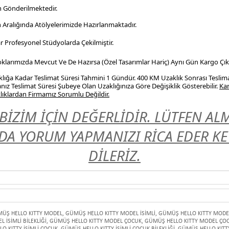
n Gönderilmektedir.
n Aralığında Atölyelerimizde Hazırlanmaktadır.
r Profesyonel
Stüdyolarda Çekilmiştir.
Stoklarımızda Mevcut Ve De Hazırsa (Özel Tasarımlar Hariç) Aynı Gün Kargo Çıkı
ığa Kadar Teslimat Süresi Tahmini 1 Gündür. 400 KM Uzaklık Sonrası Teslim
nız Teslimat Süresi Şubeye Olan Uzaklığınıza Göre Değişiklik Gösterebilir.
Kar
ıklardan Firmamız Sorumlu Değildir.
BİZİM İÇİN DEĞERLİDİR. LÜTFEN A
A YORUM YAPMANIZI RİCA EDER KEYİ
DİLERİZ.
ÜŞ HELLO KITTY MODEL
,
GÜMÜŞ HELLO KITTY MODEL İSİMLİ
,
GÜMÜŞ HELLO KITTY MODEL
 İSİMLİ BİLEKLİĞİ
,
GÜMÜŞ HELLO KITTY MODEL ÇOCUK
,
GÜMÜŞ HELLO KITTY MODEL ÇOCU