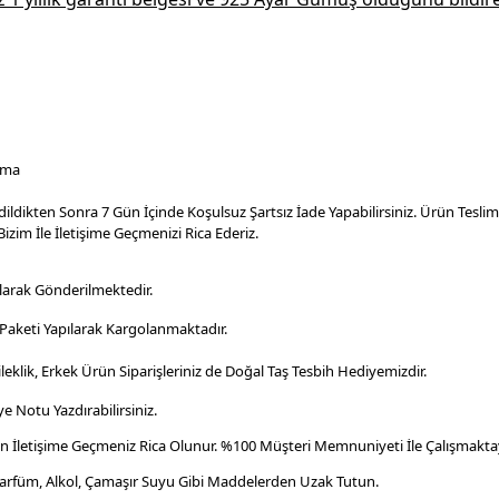
ama
dildikten Sonra 7 Gün İçinde Koşulsuz Şartsız İade Yapabilirsiniz. Ürün Tesl
izim İle İletişime Geçmenizi Rica Ederiz.
larak Gönderilmektedir.
aketi Yapılarak Kargolanmaktadır
.
leklik, Erkek Ürün Siparişleriniz de Doğal Taş Tesbih Hediyemizdir.
e Notu Yazdırabilirsiniz.
en İletişime Geçmeniz Rica Olunur. %100 Müşteri Memnuniyeti İle Çalışmaktay
Parfüm, Alkol, Çamaşır Suyu Gibi Maddelerden Uzak Tutun.