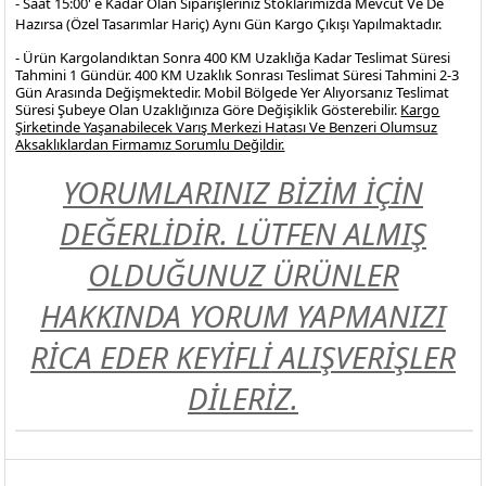
- Saat 15:00' e Kadar Olan Siparişleriniz Stoklarımızda Mevcut Ve De
Hazırsa (Özel Tasarımlar Hariç) Aynı Gün Kargo Çıkışı Yapılmaktadır.
- Ürün Kargolandıktan Sonra 400 KM Uzaklığa Kadar Teslimat Süresi
Tahmini 1 Gündür. 400 KM Uzaklık Sonrası Teslimat Süresi Tahmini 2-3
Gün Arasında Değişmektedir. Mobil Bölgede Yer Alıyorsanız Teslimat
Süresi Şubeye Olan Uzaklığınıza Göre Değişiklik Gösterebilir.
Kargo
Şirketinde Yaşanabilecek Varış Merkezi Hatası Ve Benzeri Olumsuz
Aksaklıklardan Firmamız Sorumlu Değildir.
YORUMLARINIZ BİZİM İÇİN
DEĞERLİDİR. LÜTFEN ALMIŞ
OLDUĞUNUZ ÜRÜNLER
HAKKINDA YORUM YAPMANIZI
RİCA EDER KEYİFLİ ALIŞVERİŞLER
DİLERİZ.