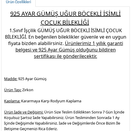
Ürün Özellikleri
925 AYAR GÜMÜŞ UĞUR BÖCEKLİ İSİMLİ
ÇOCUK BİLEKLİĞİ
1.Sınıf İşçilik
GÜMÜŞ UĞUR BÖCEKLİ İSİMLİ ÇOCUK
BİLEKLİĞİ
.
En beğenilen
bileklikler
güvenle ve en uygun
fiyata bizden alabilirsiniz.
Ürünlerimiz 1 yıllık garanti
belgesi ve
925 Ayar Gümüş
olduğunu bildiren
sertifikası ile gönderilecektir.
Madde:
925 Ayar Gümüş
Ürün Taşı:
Zirkon
Kaplama:
Kararmaya Karşı Rodyum Kaplama
Ürün İade ve Değişimi:
Ürün Size Teslim Edildikten Sonra 7 Gün İçinde
Koşulsuz Şartsız İade Yapabilirsiniz. Ürün Tesliminden Sonrada 1 Ay
İçinde Değişimde Yapabilirsiniz. İade ve Değişimlerde Önce Bizim İle
İletişime Geçmenizi Rica Ederiz.