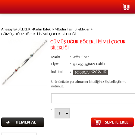
Anasayfa
>
BİLEKLİK
>
Kadın Bileklik
>
Kadın Taşlı Bileklikler
>
GÜMÜŞ UĞUR BÖCEKLİ İSİMLİ ÇOCUK BİLEKLİĞİ
GÜMÜŞ UĞUR BÖCEKLİ İSİMLİ ÇOCUK
BİLEKLİĞİ
Marka
:
Affix Silver
Fiyat
:
(KDV Dahil)
₺2.902,50
İndirimli
:
(KDV Dahil)
₺2.060,78
Ürününüzde yer almasını istediğiniz kişiselleştirme
notunuz.
: