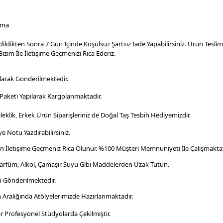
ama
dildikten Sonra 7 Gün İçinde Koşulsuz Şartsız İade Yapabilirsiniz. Ürün Tesl
izim İle İletişime Geçmenizi Rica Ederiz.
larak Gönderilmektedir.
aketi Yapılarak Kargolanmaktadır
.
leklik, Erkek Ürün Siparişleriniz de Doğal Taş Tesbih Hediyemizdir.
e Notu Yazdırabilirsiniz.
en İletişime Geçmeniz Rica Olunur. %100 Müşteri Memnuniyeti İle Çalışmaktay
Parfüm, Alkol, Çamaşır Suyu Gibi Maddelerden Uzak Tutun.
n Gönderilmektedir.
n Aralığında Atölyelerimizde Hazırlanmaktadır.
r Profesyonel
Stüdyolarda Çekilmiştir.