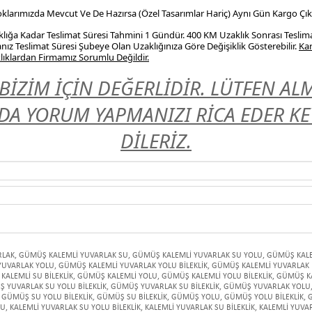
Stoklarımızda Mevcut Ve De Hazırsa (Özel Tasarımlar Hariç) Aynı Gün Kargo Çıkı
ığa Kadar Teslimat Süresi Tahmini 1 Gündür. 400 KM Uzaklık Sonrası Teslim
nız Teslimat Süresi Şubeye Olan Uzaklığınıza Göre Değişiklik Gösterebilir.
Kar
ıklardan Firmamız Sorumlu Değildir.
BİZİM İÇİN DEĞERLİDİR. LÜTFEN A
A YORUM YAPMANIZI RİCA EDER KEYİ
DİLERİZ.
RLAK
,
GÜMÜŞ KALEMLİ YUVARLAK SU
,
GÜMÜŞ KALEMLİ YUVARLAK SU YOLU
,
GÜMÜŞ KALE
YUVARLAK YOLU
,
GÜMÜŞ KALEMLİ YUVARLAK YOLU BİLEKLİK
,
GÜMÜŞ KALEMLİ YUVARLAK B
ALEMLİ SU BİLEKLİK
,
GÜMÜŞ KALEMLİ YOLU
,
GÜMÜŞ KALEMLİ YOLU BİLEKLİK
,
GÜMÜŞ KA
 YUVARLAK SU YOLU BİLEKLİK
,
GÜMÜŞ YUVARLAK SU BİLEKLİK
,
GÜMÜŞ YUVARLAK YOLU
GÜMÜŞ SU YOLU BİLEKLİK
,
GÜMÜŞ SU BİLEKLİK
,
GÜMÜŞ YOLU
,
GÜMÜŞ YOLU BİLEKLİK
,
G
LU
,
KALEMLİ YUVARLAK SU YOLU BİLEKLİK
,
KALEMLİ YUVARLAK SU BİLEKLİK
,
KALEMLİ YUVA