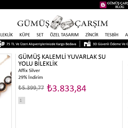
İLEKLİK
KÜPE
SET
ÖZEL TASARIM
ZİNCİR
TESBİH
A
GÜMÜŞ KALEMLİ YUVARLAK SU
YOLU BİLEKLİK
Affix Silver
29
%
İndirim
₺3.833,84
₺5.399,77