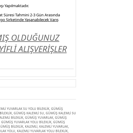
şı Yapılmaktadır.
at Süresi Tahmini 2-3 Gün Arasında
go Şirketinde Yaşanabilecek Varış
LMIŞ OLDUĞUNUZ
FLİ ALIŞVERİŞLER
MLİ YUVARLAK SU YOLU BİLEKLİK
,
GÜMÜŞ
İLEKLİK
,
GÜMÜŞ KALEMLİ SU
,
GÜMÜŞ KALEMLİ SU
LEMLİ BİLEKLİK
,
GÜMÜŞ YUVARLAK
,
GÜMÜŞ
,
GÜMÜŞ YUVARLAK YOLU BİLEKLİK
,
GÜMÜŞ
ÜMÜŞ BİLEKLİK
,
KALEMLİ
,
KALEMLİ YUVARLAK
,
RLAK YOLU
,
KALEMLİ YUVARLAK YOLU BİLEKLİK
,