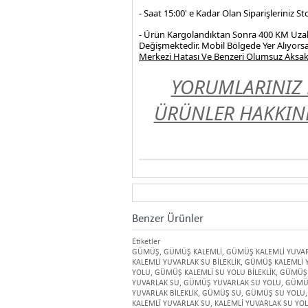
- Saat 15:00' e Kadar Olan Siparişleriniz 
- Ürün Kargolandıktan Sonra 400 KM Uzakl
Değişmektedir. Mobil Bölgede Yer Alıyorsa
Merkezi Hatası Ve Benzeri Olumsuz Aksakl
YORUMLARINIZ 
ÜRÜNLER HAKKIND
Benzer Ürünler
Etiketler
GÜMÜŞ
,
GÜMÜŞ KALEMLİ
,
GÜMÜŞ KALEMLİ YUVA
KALEMLİ YUVARLAK SU BİLEKLİK
,
GÜMÜŞ KALEMLİ 
YOLU
,
GÜMÜŞ KALEMLİ SU YOLU BİLEKLİK
,
GÜMÜŞ K
YUVARLAK SU
,
GÜMÜŞ YUVARLAK SU YOLU
,
GÜMÜŞ
YUVARLAK BİLEKLİK
,
GÜMÜŞ SU
,
GÜMÜŞ SU YOLU
,
KALEMLİ YUVARLAK SU
,
KALEMLİ YUVARLAK SU YO