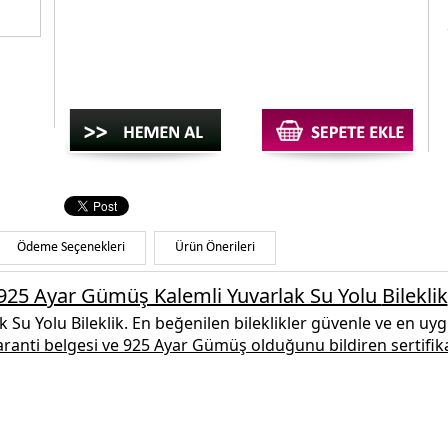
Ödeme Seçenekleri
Ürün Önerileri
925 Ayar Gümüş Kalemli Yuvarlak Su Yolu
Bileklik
 Su Yolu Bileklik
.
En beğenilen
bileklikler
güvenle ve en uygun
garanti belgesi ve
925 Ayar Gümüş
olduğunu bildiren sertifika