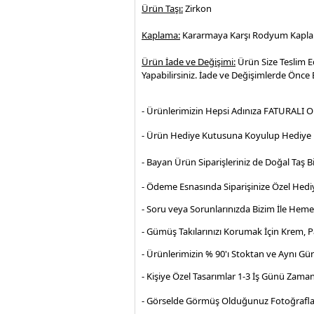
Ürün Taşı:
Zirkon
Kaplama:
Kararmaya Karşı Rodyum Kapl
Ürün İade ve Değişimi:
Ürün Size Teslim E
Yapabilirsiniz. İade ve Değişimlerde Önce B
- Ürünlerimizin Hepsi Adınıza FATURALI O
- Ürün Hediye Kutusuna Koyulup Hediye P
- Bayan Ürün Siparişleriniz de Doğal Taş Bi
- Ödeme Esnasında Siparişinize Özel Hediy
- Soru veya Sorunlarınızda Bizim İle Hem
- Gümüş Takılarınızı Korumak İçin Krem, 
- Ürünlerimizin % 90'ı Stoktan ve Aynı Gü
- Kişiye Özel Tasarımlar 1-3 İş Günü Zama
- Görselde Görmüş Olduğunuz Fotoğrafla