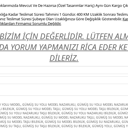
Stoklarımızda Mevcut Ve De Hazırsa (Özel Tasarımlar Hariç) Aynı Gün Kargo Çıkı
ığa Kadar Teslimat Süresi Tahmini 1 Gündür. 400 KM Uzaklık Sonrası Teslim
nız Teslimat Süresi Şubeye Olan Uzaklığınıza Göre Değişiklik Gösterebilir.
Kar
ıklardan Firmamız Sorumlu Değildir.
BİZİM İÇİN DEĞERLİDİR. LÜTFEN A
A YORUM YAPMANIZI RİCA EDER KEYİ
DİLERİZ.
 YOLU MODEL
,
GÜMÜŞ SU YOLU MODEL NAZARLIKLI
,
GÜMÜŞ SU YOLU MODEL NAZARLIKL
 BİLEKLİK
,
GÜMÜŞ SU YOLU MODEL TAŞLI
,
GÜMÜŞ SU YOLU MODEL TAŞLI BİLEKLİK
,
GÜMÜ
ÜMÜŞ SU YOLU NAZARLIKLI TAŞLI BİLEKLİK
,
GÜMÜŞ SU YOLU NAZARLIKLI BİLEKLİK
,
GÜMÜŞ
MÜŞ SU MODEL NAZARLIKLI
,
GÜMÜŞ SU MODEL NAZARLIKLI TAŞLI
,
GÜMÜŞ SU MODEL NAZA
ÜŞ SU MODEL TAŞLI BİLEKLİK
,
GÜMÜŞ SU MODEL BİLEKLİK
,
GÜMÜŞ SU NAZARLIKLI
,
GÜM
MÜŞ SU TAŞLI
,
GÜMÜŞ SU TAŞLI BİLEKLİK
,
GÜMÜŞ SU BİLEKLİK
,
GÜMÜŞ YOLU
,
GÜMÜŞ Y