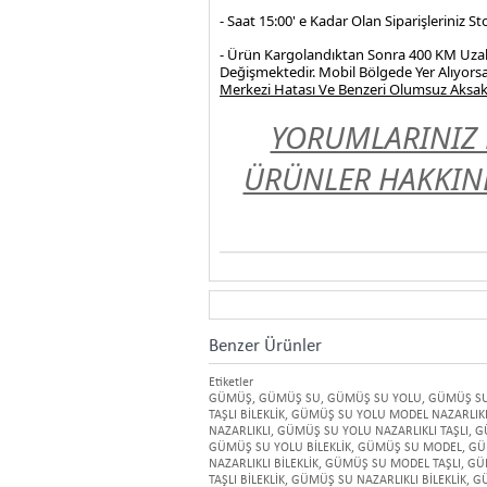
- Saat 15:00' e Kadar Olan Siparişleriniz 
- Ürün Kargolandıktan Sonra 400 KM Uzakl
Değişmektedir. Mobil Bölgede Yer Alıyorsa
Merkezi Hatası Ve Benzeri Olumsuz Aksakl
YORUMLARINIZ 
ÜRÜNLER HAKKIND
Benzer Ürünler
Etiketler
GÜMÜŞ
,
GÜMÜŞ SU
,
GÜMÜŞ SU YOLU
,
GÜMÜŞ SU
TAŞLI BİLEKLİK
,
GÜMÜŞ SU YOLU MODEL NAZARLIKLI
NAZARLIKLI
,
GÜMÜŞ SU YOLU NAZARLIKLI TAŞLI
,
G
GÜMÜŞ SU YOLU BİLEKLİK
,
GÜMÜŞ SU MODEL
,
GÜ
NAZARLIKLI BİLEKLİK
,
GÜMÜŞ SU MODEL TAŞLI
,
GÜM
TAŞLI BİLEKLİK
,
GÜMÜŞ SU NAZARLIKLI BİLEKLİK
,
GÜ