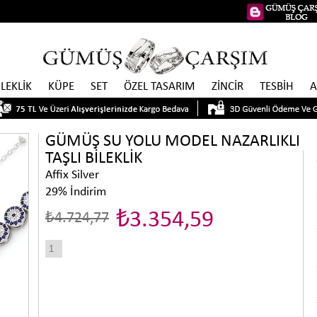
İLEKLİK
KÜPE
SET
ÖZEL TASARIM
ZİNCİR
TESBİH
A
GÜMÜŞ SU YOLU MODEL NAZARLIKLI
TAŞLI BİLEKLİK
Affix Silver
29
%
İndirim
₺3.354,59
₺4.724,77