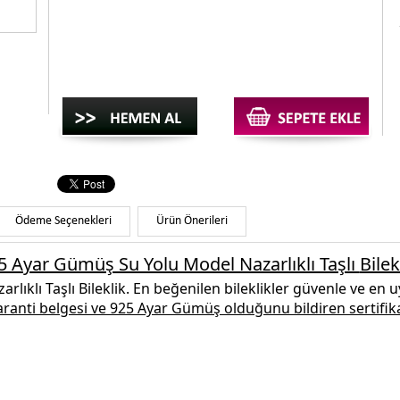
Ödeme Seçenekleri
Ürün Önerileri
5 Ayar Gümüş Su Yolu Model Nazarlıklı Taşlı
Bilek
lıklı Taşlı Bileklik
.
En beğenilen
bileklikler
güvenle ve en uy
garanti belgesi ve
925 Ayar Gümüş
olduğunu bildiren sertifika