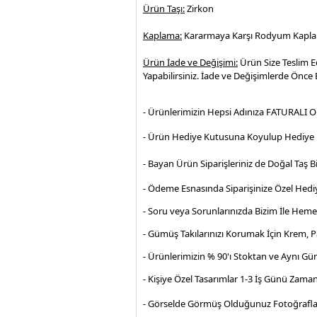
Ürün Taşı:
Zirkon
Kaplama:
Kararmaya Karşı Rodyum Kapl
Ürün İade ve Değişimi:
Ürün Size Teslim E
Yapabilirsiniz. İade ve Değişimlerde Önce B
- Ürünlerimizin Hepsi Adınıza FATURALI O
- Ürün Hediye Kutusuna Koyulup Hediye P
- Bayan Ürün Siparişleriniz de Doğal Taş Bi
- Ödeme Esnasında Siparişinize Özel Hediy
- Soru veya Sorunlarınızda Bizim İle Hem
- Gümüş Takılarınızı Korumak İçin Krem, 
- Ürünlerimizin % 90'ı Stoktan ve Aynı Gü
- Kişiye Özel Tasarımlar 1-3 İş Günü Zama
- Görselde Görmüş Olduğunuz Fotoğrafla