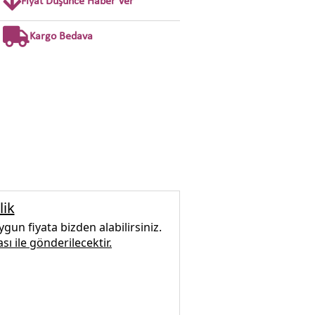
Fiyat Düşünce Haber Ver
Kargo Bedava
lik
gun fiyata bizden alabilirsiniz.
sı ile gönderilecektir.