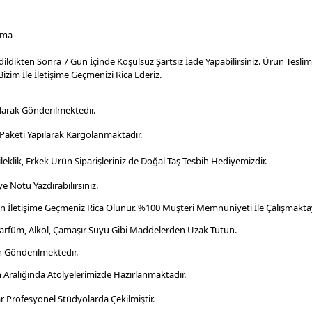
ama
dildikten Sonra 7 Gün İçinde Koşulsuz Şartsız İade Yapabilirsiniz. Ürün Tesl
izim İle İletişime Geçmenizi Rica Ederiz.
larak Gönderilmektedir.
aketi Yapılarak Kargolanmaktadır
.
leklik, Erkek Ürün Siparişleriniz de Doğal Taş Tesbih Hediyemizdir.
e Notu Yazdırabilirsiniz.
en İletişime Geçmeniz Rica Olunur. %100 Müşteri Memnuniyeti İle Çalışmaktay
Parfüm, Alkol, Çamaşır Suyu Gibi Maddelerden Uzak Tutun.
n Gönderilmektedir.
n Aralığında Atölyelerimizde Hazırlanmaktadır.
r Profesyonel
Stüdyolarda Çekilmiştir.