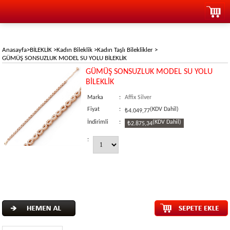
Anasayfa
>
BİLEKLİK
>
Kadın Bileklik
>
Kadın Taşlı Bileklikler
>
GÜMÜŞ SONSUZLUK MODEL SU YOLU BİLEKLİK
GÜMÜŞ SONSUZLUK MODEL SU YOLU
BİLEKLİK
Marka
:
Affix Silver
Fiyat
:
(KDV Dahil)
₺4.049,77
İndirimli
:
(KDV Dahil)
₺2.875,34
: