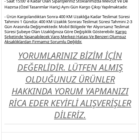
- Saat 15:00' e Kadar Olan Siparişleriniz Stoklarımızda Mevcut Ve De
Hazırsa (Özel Tasarımlar Hariç) Aynı Gün Kargo Çıkışı Yapılmaktadır.
- Ürün Kargolandıktan Sonra 400 KM Uzaklığa Kadar Teslimat Süresi
Tahmini 1 Gündür. 400 KM Uzaklık Sonrası Teslimat Süresi Tahmini 2-3
Gün Arasında Değişmektedir. Mobil Bölgede Yer Alıyorsanız Teslimat
Süresi Şubeye Olan Uzaklığınıza Göre Değişiklik Gösterebilir.
Kargo
Şirketinde Yaşanabilecek Varış Merkezi Hatası Ve Benzeri Olumsuz
Aksaklıklardan Firmamız Sorumlu Değildir.
YORUMLARINIZ BİZİM İÇİN
DEĞERLİDİR. LÜTFEN ALMIŞ
OLDUĞUNUZ ÜRÜNLER
HAKKINDA YORUM YAPMANIZI
RİCA EDER KEYİFLİ ALIŞVERİŞLER
DİLERİZ.