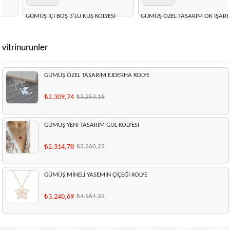
GÜMÜŞ İÇİ BOŞ 3'LÜ KUŞ KOLYESİ
GÜMÜŞ ÖZEL TASARIM OK İŞARETİ
KOLYE
₺2.038,01
₺2.870,44
₺2.173,88
₺3.061,80
vitrinurunler
GÜMÜŞ ÖZEL TASARIM EJDERHA KOLYE
₺2.309,74
₺3.253,16
GÜMÜŞ YENİ TASARIM GÜL KOLYESİ
₺2.314,78
₺3.260,25
GÜMÜŞ MİNELİ YASEMİN ÇİÇEĞİ KOLYE
₺3.240,69
₺4.564,35