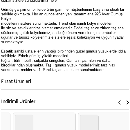
olarak sizlere sunduklarımız neler.
Gümüş çarşım on binlerce ürün gamı ile müşterilerinin karşısına idealı bir
şekilde çıkmakta. Her an güncellenen yeni tasarımlarla
925 Ayar Gümüş
Kolye
modellerini sizlere sunulmaktadır. Trend olan
isimli kolye modelleri
ile siz ve sevdiklerinize hizmet etmektedir. Doğal taşlar ve zirkon taşlarla
süslenmiş ışıltılı kolyelerimiz, sadeliğe önem verenler için semboller,
uğurlar ve taşsız kolyelerimizle sizlere eşsiz koleksiyon ve uygun fiyatlar
sunmaktayız.
Estetik sahibi usta ellerin yaptığı birbirinden güzel gümüş yüzüklerde iddia
sahibiyiz.
Erkek gümüş yüzük modelleri
tuğralı, türk motifli, sulçuklu simgeleri, Osmanlı çizimleri ve daha
birçoklarından oluşmakta. Taşlı gümüş yüzük modellerimiz tarzınızı
yansıtacak renkler ve 1. Sınıf taşlar ile sizlere sunulmaktadır.
Fırsat Ürünleri
İndirimli Ürünler