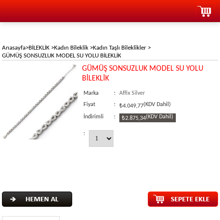
Anasayfa
>
BİLEKLİK
>
Kadın Bileklik
>
Kadın Taşlı Bileklikler
>
GÜMÜŞ SONSUZLUK MODEL SU YOLU BİLEKLİK
GÜMÜŞ SONSUZLUK MODEL SU YOLU
BİLEKLİK
Marka
:
Affix Silver
Fiyat
:
(KDV Dahil)
₺4.049,77
İndirimli
:
(KDV Dahil)
₺2.875,34
: