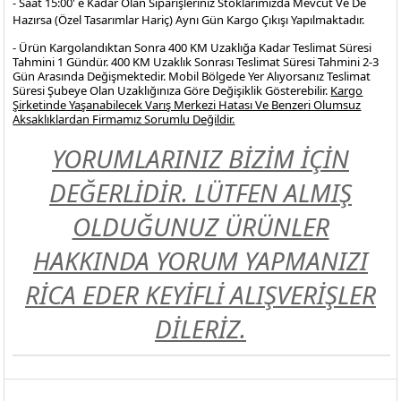
- Saat 15:00' e Kadar Olan Siparişleriniz Stoklarımızda Mevcut Ve De
Hazırsa (Özel Tasarımlar Hariç) Aynı Gün Kargo Çıkışı Yapılmaktadır.
- Ürün Kargolandıktan Sonra 400 KM Uzaklığa Kadar Teslimat Süresi
Tahmini 1 Gündür. 400 KM Uzaklık Sonrası Teslimat Süresi Tahmini 2-3
Gün Arasında Değişmektedir. Mobil Bölgede Yer Alıyorsanız Teslimat
Süresi Şubeye Olan Uzaklığınıza Göre Değişiklik Gösterebilir.
Kargo
Şirketinde Yaşanabilecek Varış Merkezi Hatası Ve Benzeri Olumsuz
Aksaklıklardan Firmamız Sorumlu Değildir.
YORUMLARINIZ BİZİM İÇİN
DEĞERLİDİR. LÜTFEN ALMIŞ
OLDUĞUNUZ ÜRÜNLER
HAKKINDA YORUM YAPMANIZI
RİCA EDER KEYİFLİ ALIŞVERİŞLER
DİLERİZ.