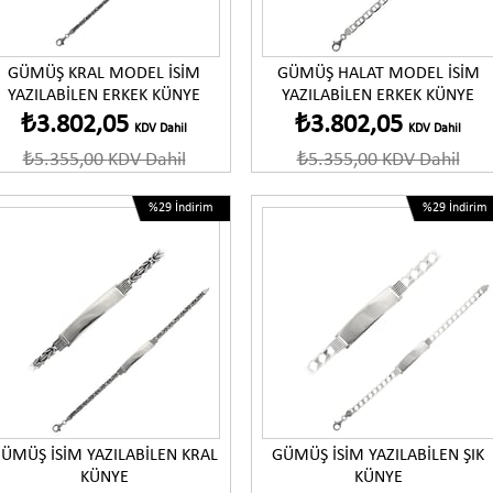
Ürünü İncele
Ürünü İncele
GÜMÜŞ KRAL MODEL İSİM
GÜMÜŞ HALAT MODEL İSİM
YAZILABİLEN ERKEK KÜNYE
YAZILABİLEN ERKEK KÜNYE
₺3.802,05
₺3.802,05
KDV Dahil
KDV Dahil
₺5.355,00
KDV Dahil
₺5.355,00
KDV Dahil
%29
İndirim
%29
İndirim
Ürünü İncele
Ürünü İncele
ÜMÜŞ İSİM YAZILABİLEN KRAL
GÜMÜŞ İSİM YAZILABİLEN ŞIK
KÜNYE
KÜNYE