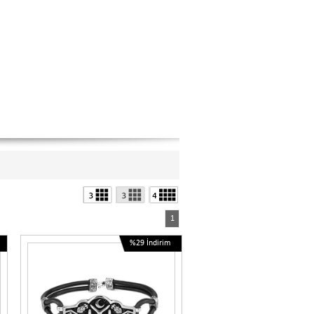
1
%29
İndirim