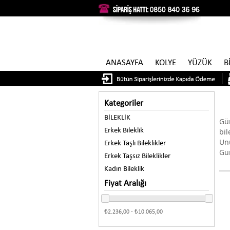
ANASAYFA
KOLYE
YÜZÜK
B
Kategoriler
BİLEKLİK
Gü
Erkek Bileklik
bi
Un
Erkek Taşlı Bileklikler
Gum
Erkek Taşsız Bileklikler
Kadın Bileklik
Fiyat Aralığı
₺2.236,00 - ₺10.065,00