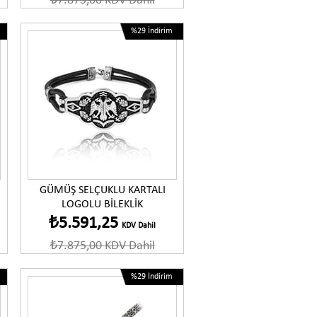
₺7.875,00
KDV Dahil
%29
İndirim
GÜMÜŞ SELÇUKLU KARTALI
LOGOLU BİLEKLİK
₺5.591,25
KDV Dahil
₺7.875,00
KDV Dahil
%29
İndirim