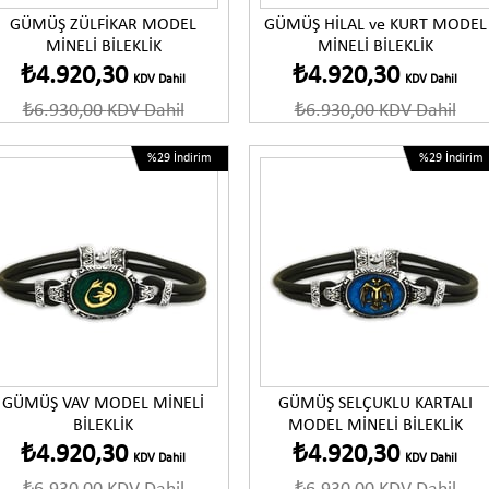
GÜMÜŞ ZÜLFİKAR MODEL
GÜMÜŞ HİLAL ve KURT MODEL
MİNELİ BİLEKLİK
MİNELİ BİLEKLİK
₺4.920,30
₺4.920,30
KDV Dahil
KDV Dahil
₺6.930,00
KDV Dahil
₺6.930,00
KDV Dahil
%29
İndirim
%29
İndirim
Ürünü İncele
Ürünü İncele
GÜMÜŞ VAV MODEL MİNELİ
GÜMÜŞ SELÇUKLU KARTALI
BİLEKLİK
MODEL MİNELİ BİLEKLİK
₺4.920,30
₺4.920,30
KDV Dahil
KDV Dahil