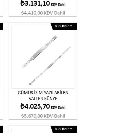
₺3.131,10
KDV Dahil
₺4.410,00
KDV Dahil
%29
İndirim
GÜMÜŞ İSİM YAZILABİLEN
VALTER KÜNYE
₺4.025,70
KDV Dahil
₺5.670,00
KDV Dahil
%29
İndirim