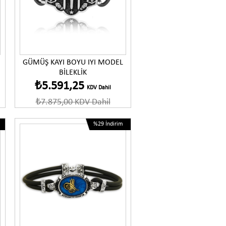
GÜMÜŞ KAYI BOYU IYI MODEL
BİLEKLİK
₺5.591,25
KDV Dahil
₺7.875,00
KDV Dahil
%29
İndirim