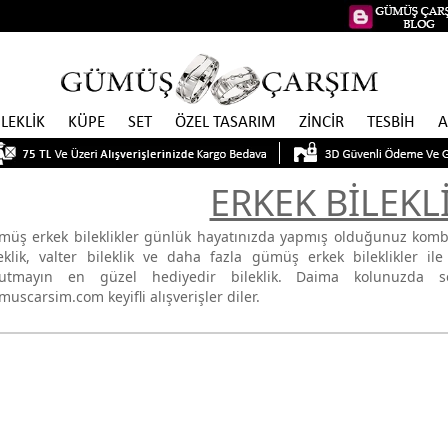
İLEKLİK
KÜPE
SET
ÖZEL TASARIM
ZİNCİR
TESBİH
A
ERKEK BİLEKL
müş erkek bileklikler günlük hayatınızda yapmış olduğunuz kombi
leklik, valter bileklik ve daha fazla gümüş erkek bileklikler il
utmayın en güzel hediyedir bileklik. Daima kolunuzda se
uscarsim.com keyifli alışverişler diler.