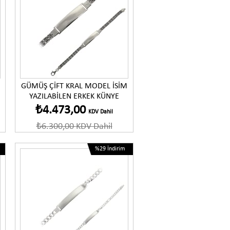
GÜMÜŞ ÇİFT KRAL MODEL İSİM
YAZILABİLEN ERKEK KÜNYE
₺4.473,00
KDV Dahil
₺6.300,00
KDV Dahil
%29
İndirim