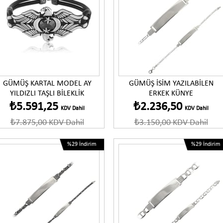
Ürünü İncele
Ürünü İncele
GÜMÜŞ KARTAL MODEL AY
GÜMÜŞ İSİM YAZILABİLEN
YILDIZLI TAŞLI BİLEKLİK
ERKEK KÜNYE
₺5.591,25
₺2.236,50
KDV Dahil
KDV Dahil
₺7.875,00
KDV Dahil
₺3.150,00
KDV Dahil
%29
İndirim
%29
İndirim