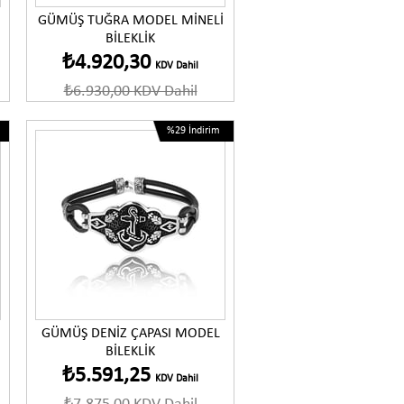
GÜMÜŞ TUĞRA MODEL MİNELİ
BİLEKLİK
₺4.920,30
KDV Dahil
₺6.930,00
KDV Dahil
%29
İndirim
GÜMÜŞ DENİZ ÇAPASI MODEL
BİLEKLİK
₺5.591,25
KDV Dahil