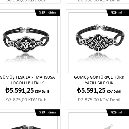
₺6.930,00
KDV Dahil
₺6.930,00
KDV Dahil
%29
İndirim
%29
İndirim
Ürünü İncele
Ürünü İncele
GÜMÜŞ TEŞKİLAT-I MAHSUSA
GÜMÜŞ GÖKTÜRKÇE TÜRK
LOGOLU BİLEKLİK
YAZILI BİLEKLİK
₺5.591,25
₺5.591,25
KDV Dahil
KDV Dahil
₺7.875,00
KDV Dahil
₺7.875,00
KDV Dahil
%29
İndirim
%29
İndirim