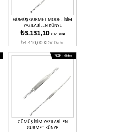
GÜMÜŞ GURMET MODEL İSİM
YAZILABİLEN KÜNYE
₺3.131,10
KDV Dahil
₺4.410,00
KDV Dahil
%29
İndirim
GÜMÜŞ İSİM YAZILABİLEN
GURMET KÜNYE