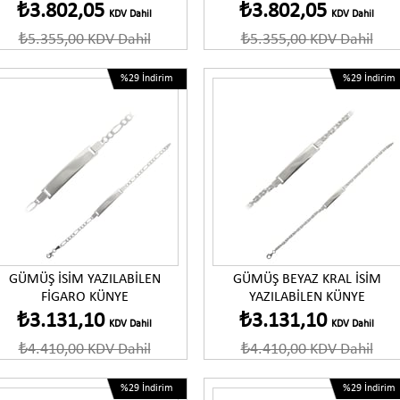
₺3.802,05
₺3.802,05
KDV Dahil
KDV Dahil
₺5.355,00
KDV Dahil
₺5.355,00
KDV Dahil
%29
İndirim
%29
İndirim
Ürünü İncele
Ürünü İncele
GÜMÜŞ İSİM YAZILABİLEN
GÜMÜŞ BEYAZ KRAL İSİM
FİGARO KÜNYE
YAZILABİLEN KÜNYE
₺3.131,10
₺3.131,10
KDV Dahil
KDV Dahil
₺4.410,00
KDV Dahil
₺4.410,00
KDV Dahil
%29
İndirim
%29
İndirim