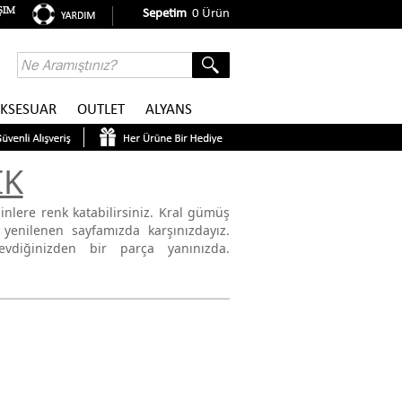
Sepetim
0
Ürün
KSESUAR
OUTLET
ALYANS
İK
nlere renk katabilirsiniz. Kral gümüş
e yenilenen sayfamızda karşınızdayız.
vdiğinizden bir parça yanınızda.