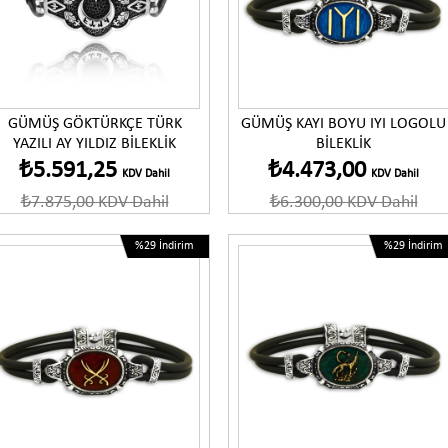
Ürünü İncele
Ürünü İncele
GÜMÜŞ GÖKTÜRKÇE TÜRK
GÜMÜŞ KAYI BOYU IYI LOGOLU
YAZILI AY YILDIZ BİLEKLİK
BİLEKLİK
₺5.591,25
₺4.473,00
KDV Dahil
KDV Dahil
₺7.875,00
KDV Dahil
₺6.300,00
KDV Dahil
%29
İndirim
%29
İndirim
Ürünü İncele
Ürünü İncele