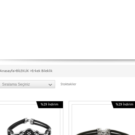
Anasayfa
>
BİLEKLİK
>
Erkek Bileklik
Stoktakiler
%29
İndirim
%29
İndirim