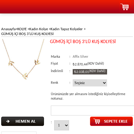
Anasayfa
>
KOLYE
>
Kadın Kolye
>
Kadın Taşsız Kolyeler
>
GÜMÜŞ İÇİ BOŞ 3'LÜ KUŞ KOLYESİ
GÜMÜŞ İÇİ BOŞ 3'LÜ KUŞ KOLYESİ
Marka
:
Affix Silver
Fiyat
:
(KDV Dahil)
₺2.870,44
İndirimli
:
(KDV Dahil)
₺2.038,01
Renk
:
Ürününüzde yer almasını istediğiniz kişiselleştirme
notunuz.
: