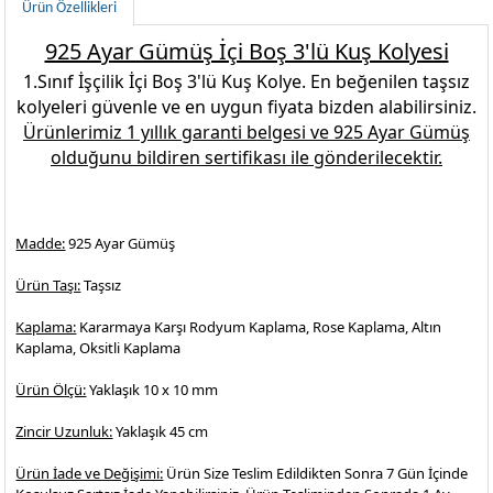
Ürün Özellikleri
925 Ayar Gümüş İçi Boş 3'lü Kuş Kolyesi
1.Sınıf İşçilik
İçi Boş 3'lü Kuş Kolye
. En beğenilen
taşsız
kolyeleri
güvenle ve en uygun fiyata bizden alabilirsiniz.
Ürünlerimiz 1 yıllık garanti belgesi ve
925 Ayar Gümüş
olduğunu bildiren sertifikası ile gönderilecektir.
Madde:
925 Ayar Gümüş
Ürün Taşı:
Taşsız
Kaplama:
Kararmaya Karşı Rodyum Kaplama, Rose Kaplama, Altın
Kaplama, Oksitli Kaplama
Ürün Ölçü:
Yaklaşık 10 x 10 mm
Zincir Uzunluk:
Yaklaşık 45 cm
Ürün İade ve Değişimi:
Ürün Size Teslim Edildikten Sonra 7 Gün İçinde