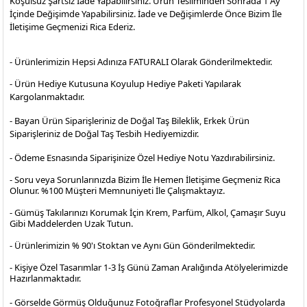
Koşulsuz Şartsız İade Yapabilirsiniz. Ürün Tesliminden Sonrada 1 Ay
İçinde Değişimde Yapabilirsiniz. İade ve Değişimlerde Önce Bizim İle
İletişime Geçmenizi Rica Ederiz.
- Ürünlerimizin Hepsi Adınıza FATURALI Olarak Gönderilmektedir.
- Ürün Hediye Kutusuna Koyulup Hediye Paketi Yapılarak
Kargolanmaktadır
.
- Bayan Ürün Siparişleriniz de Doğal Taş Bileklik, Erkek Ürün
Siparişleriniz de Doğal Taş Tesbih Hediyemizdir.
- Ödeme Esnasında Siparişinize Özel Hediye Notu Yazdırabilirsiniz.
- Soru veya Sorunlarınızda Bizim İle Hemen İletişime Geçmeniz Rica
Olunur. %100 Müşteri Memnuniyeti İle Çalışmaktayız.
- Gümüş Takılarınızı Korumak İçin Krem, Parfüm, Alkol, Çamaşır Suyu
Gibi Maddelerden Uzak Tutun.
- Ürünlerimizin % 90'ı Stoktan ve Aynı Gün Gönderilmektedir.
- Kişiye Özel Tasarımlar 1-3 İş Günü Zaman Aralığında Atölyelerimizde
Hazırlanmaktadır.
- Görselde Görmüş Olduğunuz Fotoğraflar Profesyonel
Stüdyolarda