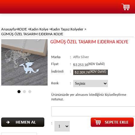
Anasayfa
>
KOLYE
>
Kadın Kolye
>
Kadın Taşsız Kolyeler
>
GÜMÜŞ ÖZEL TASARIM EJDERHA KOLYE
GÜMÜŞ ÖZEL TASARIM EJDERHA KOLYE
Marka
:
Affix Silver
Fiyat
:
(KDV Dahil)
₺3.253,16
İndirimli
:
(KDV Dahil)
₺2.309,74
Renk
:
Ürününüzde yer almasını istediğiniz kişiselleştirme
notunuz.
: