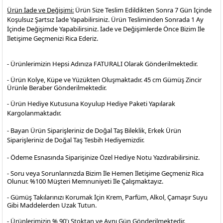
Ürün İade ve Değişimi:
Ürün Size Teslim Edildikten Sonra 7 Gün İçinde
Koşulsuz Şartsız İade Yapabilirsiniz. Ürün Tesliminden Sonrada 1 Ay
İçinde Değişimde Yapabilirsiniz. İade ve Değişimlerde Önce Bizim İle
İletişime Geçmenizi Rica Ederiz.
- Ürünlerimizin Hepsi Adınıza FATURALI Olarak Gönderilmektedir.
- Ürün Kolye, Küpe ve Yüzükten Oluşmaktadır. 45 cm Gümüş Zincir
Ürünle Beraber Gönderilmektedir.
- Ürün Hediye Kutusuna Koyulup Hediye Paketi Yapılarak
Kargolanmaktadır
.
- Bayan Ürün Siparişleriniz de Doğal Taş Bileklik, Erkek Ürün
Siparişleriniz de Doğal Taş Tesbih Hediyemizdir.
- Ödeme Esnasında Siparişinize Özel Hediye Notu Yazdırabilirsiniz.
- Soru veya Sorunlarınızda Bizim İle Hemen İletişime Geçmeniz Rica
Olunur. %100 Müşteri Memnuniyeti İle Çalışmaktayız.
- Gümüş Takılarınızı Korumak İçin Krem, Parfüm, Alkol, Çamaşır Suyu
Gibi Maddelerden Uzak Tutun.
- Ürünlerimizin % 90'ı Stoktan ve Aynı Gün Gönderilmektedir.