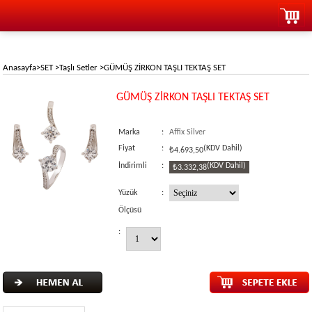
Anasayfa
>
SET
>
Taşlı Setler
>
GÜMÜŞ ZİRKON TAŞLI TEKTAŞ SET
GÜMÜŞ ZİRKON TAŞLI TEKTAŞ SET
Marka
:
Affix Silver
Fiyat
:
(KDV Dahil)
₺4.693,50
İndirimli
:
(KDV Dahil)
₺3.332,38
Yüzük
:
Ölçüsü
: