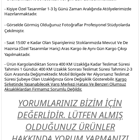
- Kişiye Özel Tasarımlar 1-3 İş Günü Zaman Aralığında Atölyelerimizde
Hazırlanmaktadır.
- Görselde Görmüş Olduğunuz Fotoğraflar Profesyonel
Stüdyolarda
Çekilmiştir.
- Saat 15:00' e Kadar Olan Siparişleriniz Stoklarımızda Mevcut Ve De
Hazırsa (Özel Tasarımlar Hariç) Aras Kargo ile Aynı Gün Kargo Çıkışı
Yapılmaktadır.
- Ürün Kargolandıktan Sonra 400 KM Uzaklığa Kadar Teslimat Süresi
Tahmini 1 Gündür. 400 KM Uzaklık Sonrası Teslimat Süresi Tahmini 2-3
Gün Arasında Değişmektedir. Mobil Bölgede Yer Alıyorsanız Teslimat
Süresi Şubeye Olan Uzaklığınıza Göre Değişiklik Gösterebilir.
Kargo
Şirketinde Yaşanabilecek Varış Merkezi Hatası Ve Benzeri Olumsuz
Aksaklıklardan Firmamız Sorumlu Değildir.
YORUMLARINIZ BİZİM İÇİN
DEĞERLİDİR. LÜTFEN ALMIŞ
OLDUĞUNUZ ÜRÜNLER
HAKKINDA YORUM YAPMANIZI