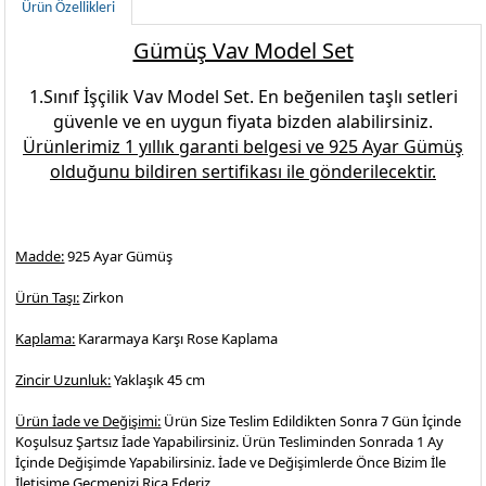
Ürün Özellikleri
Gümüş Vav Model Set
1.Sınıf İşçilik
Vav Model Set.
En beğenilen
taşlı setleri
güvenle ve en uygun fiyata bizden alabilirsiniz.
Ürünlerimiz 1 yıllık garanti belgesi ve
925 Ayar Gümüş
olduğunu bildiren sertifikası ile gönderilecektir.
Madde:
925 Ayar Gümüş
Ürün Taşı:
Zirkon
Kaplama:
Kararmaya Karşı Rose Kaplama
Zincir Uzunluk:
Yaklaşık 45 cm
Ürün İade ve Değişimi:
Ürün Size Teslim Edildikten Sonra 7 Gün İçinde
Koşulsuz Şartsız İade Yapabilirsiniz. Ürün Tesliminden Sonrada 1 Ay
İçinde Değişimde Yapabilirsiniz. İade ve Değişimlerde Önce Bizim İle
İletişime Geçmenizi Rica Ederiz.