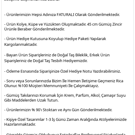
- Ürünlerimizin Hepsi Adınıza FATURALI Olarak Gönderilmektedir.
- Ürün Kolye, Küpe ve Yüzükten Oluşmaktadır. 45 cm Gümüş Zincir
Ürünle Beraber Gönderilmektedir.
- Ürün Hediye Kutusuna Koyulup Hediye Paketi Yapılarak
Kargolanmaktadır
.
- Bayan Ürün Siparişleriniz de Doğal Taş Bileklik, Erkek Ürün
Siparişleriniz de Doğal Taş Tesbih Hediyemizdir.
- Ödeme Esnasında Siparişinize Özel Hediye Notu Yazdırabilirsiniz.
- Soru veya Sorunlarınızda Bizim İle Hemen İletişime Geçmeniz Rica
Olunur. %100 Müşteri Memnuniyeti İle Çalışmaktayız.
- Gümüş Takılarınızı Korumak İçin Krem, Parfüm, Alkol, Çamaşır Suyu
Gibi Maddelerden Uzak Tutun.
- Ürünlerimizin % 90'ı Stoktan ve Aynı Gün Gönderilmektedir.
- Kişiye Özel Tasarımlar 1-3 İş Günü Zaman Aralığında Atölyelerimizde
Hazırlanmaktadır.
- Görselde Görmüş Olduğunuz Fotoğraflar Profesyonel
Stüdyolarda