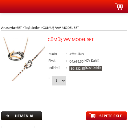
Anasayfa
>
SET
>
Taşlı Setler
>
GÜMÜŞ VAV MODEL SET
GÜMÜŞ VAV MODEL SET
Marka
:
Affix Silver
Fiyat
:
(KDV Dahil)
₺4.693,50
İndirimli
:
(KDV Dahil)
₺3.332,38
: