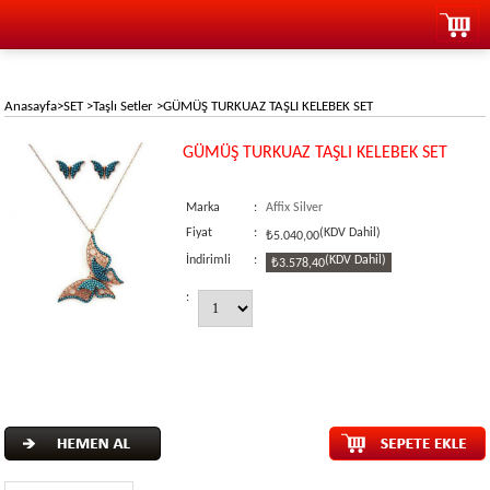
Anasayfa
>
SET
>
Taşlı Setler
>
GÜMÜŞ TURKUAZ TAŞLI KELEBEK SET
GÜMÜŞ TURKUAZ TAŞLI KELEBEK SET
Marka
:
Affix Silver
Fiyat
:
(KDV Dahil)
₺5.040,00
İndirimli
:
(KDV Dahil)
₺3.578,40
: