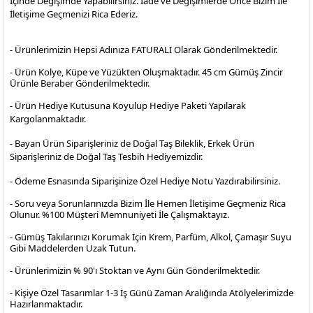
İçinde Değişimde Yapabilirsiniz. İade ve Değişimlerde Önce Bizim İle
İletişime Geçmenizi Rica Ederiz.
- Ürünlerimizin Hepsi Adınıza FATURALI Olarak Gönderilmektedir.
- Ürün Kolye, Küpe ve Yüzükten Oluşmaktadır. 45 cm Gümüş Zincir
Ürünle Beraber Gönderilmektedir.
- Ürün Hediye Kutusuna Koyulup Hediye Paketi Yapılarak
Kargolanmaktadır
.
- Bayan Ürün Siparişleriniz de Doğal Taş Bileklik, Erkek Ürün
Siparişleriniz de Doğal Taş Tesbih Hediyemizdir.
- Ödeme Esnasında Siparişinize Özel Hediye Notu Yazdırabilirsiniz.
- Soru veya Sorunlarınızda Bizim İle Hemen İletişime Geçmeniz Rica
Olunur. %100 Müşteri Memnuniyeti İle Çalışmaktayız.
- Gümüş Takılarınızı Korumak İçin Krem, Parfüm, Alkol, Çamaşır Suyu
Gibi Maddelerden Uzak Tutun.
- Ürünlerimizin % 90'ı Stoktan ve Aynı Gün Gönderilmektedir.
- Kişiye Özel Tasarımlar 1-3 İş Günü Zaman Aralığında Atölyelerimizde
Hazırlanmaktadır.