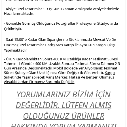
- Kişiye Özel Tasarımlar 1-3 İş Günü Zaman Aralığında Atölyelerimizde
Hazırlanmaktadır.
- Görselde Görmüş Olduğunuz Fotoğraflar Profesyonel
Stüdyolarda
Çekilmiştir.
- Saat 15:00' e Kadar Olan Siparişleriniz Stoklarımızda Mevcut Ve De
Hazırsa (Özel Tasarımlar Hariç) Aras Kargo ile Aynı Gün Kargo Çıkışı
Yapılmaktadır.
- Ürün Kargolandıktan Sonra 400 KM Uzaklığa Kadar Teslimat Süresi
Tahmini 1 Gündür. 400 KM Uzaklık Sonrası Teslimat Süresi Tahmini 2-3
Gün Arasında Değişmektedir. Mobil Bölgede Yer Alıyorsanız Teslimat
Süresi Şubeye Olan Uzaklığınıza Göre Değişiklik Gösterebilir.
Kargo
Şirketinde Yaşanabilecek Varış Merkezi Hatası Ve Benzeri Olumsuz
Aksaklıklardan Firmamız Sorumlu Değildir.
YORUMLARINIZ BİZİM İÇİN
DEĞERLİDİR. LÜTFEN ALMIŞ
OLDUĞUNUZ ÜRÜNLER
HAKKINDA YORUM YAPMANIZI