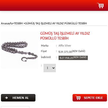
Anasayfa
>
TESBİH
>
GÜMÜŞ TAŞ İŞLEMELİ AY YILDIZ PÜSKÜLLÜ TESBİH
GÜMÜŞ TAŞ İŞLEMELİ AY YILDIZ
PÜSKÜLLÜ TESBİH
Marka
:
Affix Silver
Fiyat
:
(KDV Dahil)
₺39.375,00
İndirimli
:
(KDV Dahil)
₺27.956,25
: