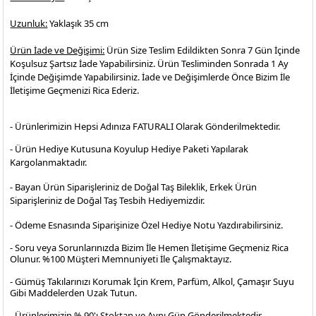
Uzunluk:
Yaklaşık 35 cm
Ürün İade ve Değişimi:
Ürün Size Teslim Edildikten Sonra 7 Gün İçinde
Koşulsuz Şartsız İade Yapabilirsiniz. Ürün Tesliminden Sonrada 1 Ay
İçinde Değişimde Yapabilirsiniz. İade ve Değişimlerde Önce Bizim İle
İletişime Geçmenizi Rica Ederiz.
- Ürünlerimizin Hepsi Adınıza FATURALI Olarak Gönderilmektedir.
- Ürün Hediye Kutusuna Koyulup Hediye Paketi Yapılarak
Kargolanmaktadır
.
- Bayan Ürün Siparişleriniz de Doğal Taş Bileklik, Erkek Ürün
Siparişleriniz de Doğal Taş Tesbih Hediyemizdir.
- Ödeme Esnasında Siparişinize Özel Hediye Notu Yazdırabilirsiniz.
- Soru veya Sorunlarınızda Bizim İle Hemen İletişime Geçmeniz Rica
Olunur. %100 Müşteri Memnuniyeti İle Çalışmaktayız.
- Gümüş Takılarınızı Korumak İçin Krem, Parfüm, Alkol, Çamaşır Suyu
Gibi Maddelerden Uzak Tutun.
- Ürünlerimizin % 90'ı Stoktan ve Aynı Gün Gönderilmektedir.