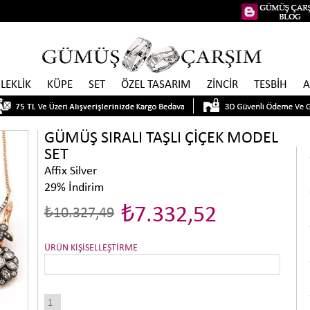
İLEKLİK
KÜPE
SET
ÖZEL TASARIM
ZİNCİR
TESBİH
A
GÜMÜŞ SIRALI TAŞLI ÇİÇEK MODEL
SET
Affix Silver
29
%
İndirim
₺7.332,52
₺10.327,49
ÜRÜN KİŞİSELLEŞTİRME