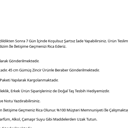
dildikten Sonra 7 Gün İçinde Koşulsuz Şartsız İade Yapabilirsiniz. Ürün Tesl
izim İle İletişime Geçmenizi Rica Ederiz.
larak Gönderilmektedir.
adır. 45 cm Gümüş Zincir Ürünle Beraber Gönderilmektedir.
aketi Yapılarak Kargolanmaktadır
.
leklik, Erkek Ürün Siparişleriniz de Doğal Taş Tesbih Hediyemizdir.
e Notu Yazdırabilirsiniz.
en İletişime Geçmeniz Rica Olunur. %100 Müşteri Memnuniyeti İle Çalışmaktay
Parfüm, Alkol, Çamaşır Suyu Gibi Maddelerden Uzak Tutun.