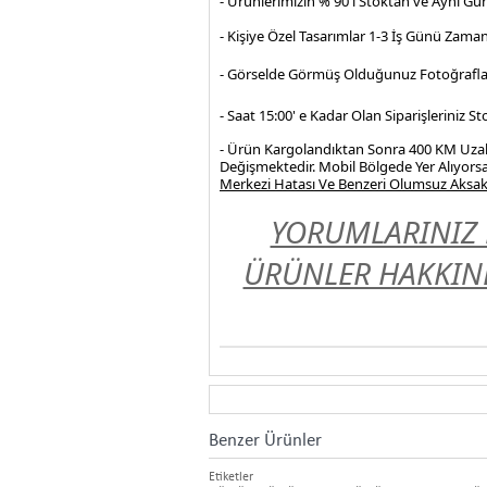
- Ürünlerimizin % 90'ı Stoktan ve Aynı Gü
- Kişiye Özel Tasarımlar 1-3 İş Günü Zama
- Görselde Görmüş Olduğunuz Fotoğrafla
- Saat 15:00' e Kadar Olan Siparişleriniz 
- Ürün Kargolandıktan Sonra 400 KM Uzakl
Değişmektedir. Mobil Bölgede Yer Alıyorsa
Merkezi Hatası Ve Benzeri Olumsuz Aksakl
YORUMLARINIZ 
ÜRÜNLER HAKKIND
Benzer Ürünler
Etiketler