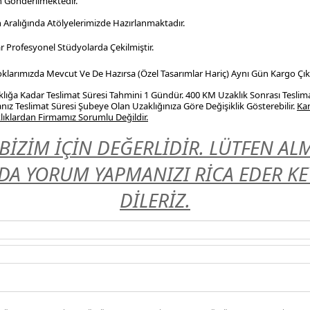
n Gönderilmektedir.
n Aralığında Atölyelerimizde Hazırlanmaktadır.
r Profesyonel
Stüdyolarda Çekilmiştir.
Stoklarımızda Mevcut Ve De Hazırsa (Özel Tasarımlar Hariç) Aynı Gün Kargo Çıkı
ığa Kadar Teslimat Süresi Tahmini 1 Gündür. 400 KM Uzaklık Sonrası Teslim
nız Teslimat Süresi Şubeye Olan Uzaklığınıza Göre Değişiklik Gösterebilir.
Kar
ıklardan Firmamız Sorumlu Değildir.
BİZİM İÇİN DEĞERLİDİR. LÜTFEN A
A YORUM YAPMANIZI RİCA EDER KEYİ
DİLERİZ.