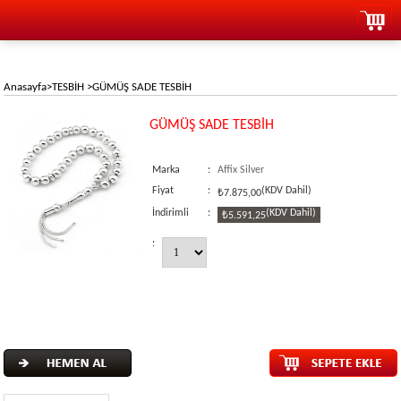
Anasayfa
>
TESBİH
>
GÜMÜŞ SADE TESBİH
GÜMÜŞ SADE TESBİH
Marka
:
Affix Silver
Fiyat
:
(KDV Dahil)
₺7.875,00
İndirimli
:
(KDV Dahil)
₺5.591,25
: