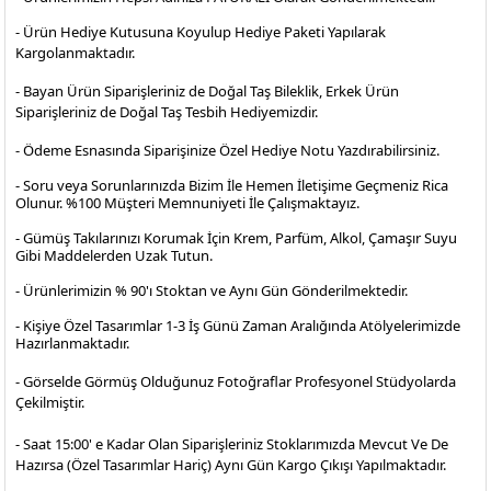
- Ürün Hediye Kutusuna Koyulup Hediye Paketi Yapılarak
Kargolanmaktadır
.
- Bayan Ürün Siparişleriniz de Doğal Taş Bileklik, Erkek Ürün
Siparişleriniz de Doğal Taş Tesbih Hediyemizdir.
- Ödeme Esnasında Siparişinize Özel Hediye Notu Yazdırabilirsiniz.
- Soru veya Sorunlarınızda Bizim İle Hemen İletişime Geçmeniz Rica
Olunur. %100 Müşteri Memnuniyeti İle Çalışmaktayız.
- Gümüş Takılarınızı Korumak İçin Krem, Parfüm, Alkol, Çamaşır Suyu
Gibi Maddelerden Uzak Tutun.
- Ürünlerimizin % 90'ı Stoktan ve Aynı Gün Gönderilmektedir.
- Kişiye Özel Tasarımlar 1-3 İş Günü Zaman Aralığında Atölyelerimizde
Hazırlanmaktadır.
- Görselde Görmüş Olduğunuz Fotoğraflar Profesyonel
Stüdyolarda
Çekilmiştir.
- Saat 15:00' e Kadar Olan Siparişleriniz Stoklarımızda Mevcut Ve De
Hazırsa (Özel Tasarımlar Hariç) Aynı Gün Kargo Çıkışı Yapılmaktadır.