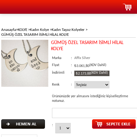
Anasayfa
>
KOLYE
>
Kadın Kolye
>
Kadın Taşsız Kolyeler
>
GÜMÜŞ ÖZEL TASARIM İSİMLİ HİLAL KOLYE
GÜMÜŞ ÖZEL TASARIM İSİMLİ HİLAL
KOLYE
Marka
:
Affix Silver
Fiyat
:
(KDV Dahil)
₺3.061,80
İndirimli
:
(KDV Dahil)
₺2.173,88
Renk
:
Ürününüzde yer almasını istediğiniz kişiselleştirme
notunuz.
: