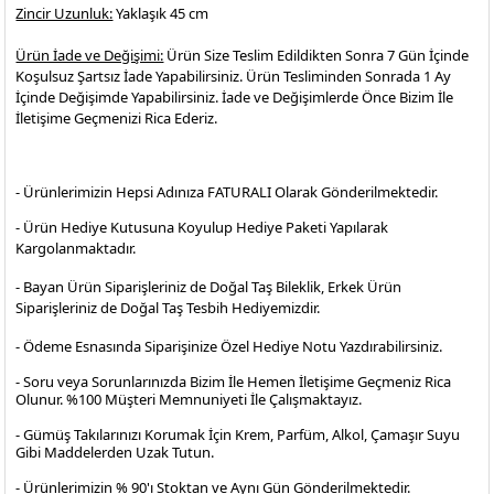
Zincir Uzunluk:
Yaklaşık 45 cm
Ürün İade ve Değişimi:
Ürün Size Teslim Edildikten Sonra 7 Gün İçinde
Koşulsuz Şartsız İade Yapabilirsiniz. Ürün Tesliminden Sonrada 1 Ay
İçinde Değişimde Yapabilirsiniz. İade ve Değişimlerde Önce Bizim İle
İletişime Geçmenizi Rica Ederiz.
- Ürünlerimizin Hepsi Adınıza FATURALI Olarak Gönderilmektedir.
- Ürün Hediye Kutusuna Koyulup Hediye Paketi Yapılarak
Kargolanmaktadır
.
- Bayan Ürün Siparişleriniz de Doğal Taş Bileklik, Erkek Ürün
Siparişleriniz de Doğal Taş Tesbih Hediyemizdir.
- Ödeme Esnasında Siparişinize Özel Hediye Notu Yazdırabilirsiniz.
- Soru veya Sorunlarınızda Bizim İle Hemen İletişime Geçmeniz Rica
Olunur. %100 Müşteri Memnuniyeti İle Çalışmaktayız.
- Gümüş Takılarınızı Korumak İçin Krem, Parfüm, Alkol, Çamaşır Suyu
Gibi Maddelerden Uzak Tutun.
- Ürünlerimizin % 90'ı Stoktan ve Aynı Gün Gönderilmektedir.