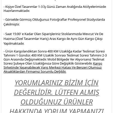
- Kişiye Özel Tasarımlar 1-3 İş Günü Zaman Aralığında Atölyelerimizde
Hazırlanmaktadır.
- Görselde Görmüş Olduğunuz Fotoğraflar Profesyonel
Stüdyolarda
Çekilmiştir.
- Saat 15:00' e Kadar Olan Siparişleriniz Stoklarımızda Mevcut Ve De
Hazırsa (Özel Tasarımlar Hariç) Aras Kargo ile Aynı Gün Kargo Çıkışı
Yapılmaktadır.
- Ürün Kargolandıktan Sonra 400 KM Uzaklığa Kadar Teslimat Süresi
Tahmini 1 Gündür. 400 KM Uzaklık Sonrası Teslimat Süresi Tahmini 2-3
Gün Arasında Değişmektedir. Mobil Bölgede Yer Alıyorsanız Teslimat
Süresi Şubeye Olan Uzaklığınıza Göre Değişiklik Gösterebilir.
Kargo
Şirketinde Yaşanabilecek Varış Merkezi Hatası Ve Benzeri Olumsuz
Aksaklıklardan Firmamız Sorumlu Değildir.
YORUMLARINIZ BİZİM İÇİN
DEĞERLİDİR. LÜTFEN ALMIŞ
OLDUĞUNUZ ÜRÜNLER
HAKKINDA YORUM YAPMANIZI