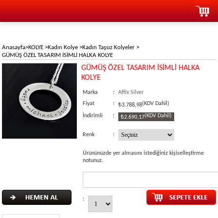
Anasayfa
>
KOLYE
>
Kadın Kolye
>
Kadın Taşsız Kolyeler
>
GÜMÜŞ ÖZEL TASARIM İSİMLİ HALKA KOLYE
GÜMÜŞ ÖZEL TASARIM İSİMLİ HALKA
KOLYE
Marka
:
Affix Silver
Fiyat
:
(KDV Dahil)
₺3.788,98
İndirimli
:
(KDV Dahil)
₺2.690,17
Renk
:
Ürününüzde yer almasını istediğiniz kişiselleştirme
notunuz.
: