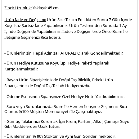
Zincir Uzunluk:
Yaklaşık 45 cm
Ürün İade ve Değişimi:
Ürün Size Teslim Edildikten Sonra 7 Gün İçinde
Koşulsuz Şartsız İade Yapabilirsiniz. Ürün Tesliminden Sonrada 1 Ay
İçinde Değişimde Yapabilirsiniz. İade ve Değişimlerde Önce Bizim İle
İletişime Geçmenizi Rica Ederiz.
- Ürünlerimizin Hepsi Adınıza FATURALI Olarak Gönderilmektedir.
- Ürün Hediye Kutusuna Koyulup Hediye Paketi Yapılarak
Kargolanmaktadır
.
- Bayan Ürün Siparişleriniz de Doğal Taş Bileklik, Erkek Ürün
Siparişleriniz de Doğal Taş Tesbih Hediyemizdir.
- Ödeme Esnasında Siparişinize Özel Hediye Notu Yazdırabilirsiniz.
- Soru veya Sorunlarınızda Bizim İle Hemen İletişime Geçmeniz Rica
Olunur. %100 Müşteri Memnuniyeti İle Çalışmaktayız.
- Gümüş Takılarınızı Korumak İçin Krem, Parfüm, Alkol, Çamaşır Suyu
Gibi Maddelerden Uzak Tutun.
- Ürünlerimizin % 90'ı Stoktan ve Aynı Gün Gönderilmektedir.