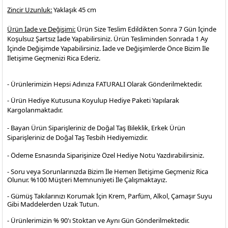
Zincir Uzunluk:
Yaklaşık 45 cm
Ürün İade ve Değişimi:
Ürün Size Teslim Edildikten Sonra 7 Gün İçinde
Koşulsuz Şartsız İade Yapabilirsiniz. Ürün Tesliminden Sonrada 1 Ay
İçinde Değişimde Yapabilirsiniz. İade ve Değişimlerde Önce Bizim İle
İletişime Geçmenizi Rica Ederiz.
- Ürünlerimizin Hepsi Adınıza FATURALI Olarak Gönderilmektedir.
- Ürün Hediye Kutusuna Koyulup Hediye Paketi Yapılarak
Kargolanmaktadır
.
- Bayan Ürün Siparişleriniz de Doğal Taş Bileklik, Erkek Ürün
Siparişleriniz de Doğal Taş Tesbih Hediyemizdir.
- Ödeme Esnasında Siparişinize Özel Hediye Notu Yazdırabilirsiniz.
- Soru veya Sorunlarınızda Bizim İle Hemen İletişime Geçmeniz Rica
Olunur. %100 Müşteri Memnuniyeti İle Çalışmaktayız.
- Gümüş Takılarınızı Korumak İçin Krem, Parfüm, Alkol, Çamaşır Suyu
Gibi Maddelerden Uzak Tutun.
- Ürünlerimizin % 90'ı Stoktan ve Aynı Gün Gönderilmektedir.