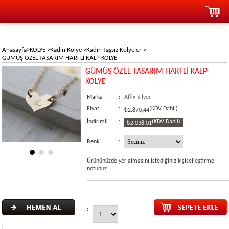
Anasayfa
>
KOLYE
>
Kadın Kolye
>
Kadın Taşsız Kolyeler
>
GÜMÜŞ ÖZEL TASARIM HARFLİ KALP KOLYE
GÜMÜŞ ÖZEL TASARIM HARFLİ KALP
KOLYE
Marka
:
Affix Silver
Fiyat
:
(KDV Dahil)
₺2.870,44
İndirimli
:
(KDV Dahil)
₺2.038,01
Renk
:
Ürününüzde yer almasını istediğiniz kişiselleştirme
notunuz.
: