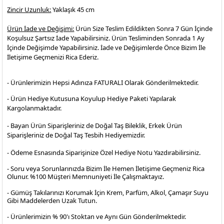
Zincir Uzunluk:
Yaklaşık 45 cm
Ürün İade ve Değişimi:
Ürün Size Teslim Edildikten Sonra 7 Gün İçinde
Koşulsuz Şartsız İade Yapabilirsiniz. Ürün Tesliminden Sonrada 1 Ay
İçinde Değişimde Yapabilirsiniz. İade ve Değişimlerde Önce Bizim İle
İletişime Geçmenizi Rica Ederiz.
- Ürünlerimizin Hepsi Adınıza FATURALI Olarak Gönderilmektedir.
- Ürün Hediye Kutusuna Koyulup Hediye Paketi Yapılarak
Kargolanmaktadır
.
- Bayan Ürün Siparişleriniz de Doğal Taş Bileklik, Erkek Ürün
Siparişleriniz de Doğal Taş Tesbih Hediyemizdir.
- Ödeme Esnasında Siparişinize Özel Hediye Notu Yazdırabilirsiniz.
- Soru veya Sorunlarınızda Bizim İle Hemen İletişime Geçmeniz Rica
Olunur. %100 Müşteri Memnuniyeti İle Çalışmaktayız.
- Gümüş Takılarınızı Korumak İçin Krem, Parfüm, Alkol, Çamaşır Suyu
Gibi Maddelerden Uzak Tutun.
- Ürünlerimizin % 90'ı Stoktan ve Aynı Gün Gönderilmektedir.