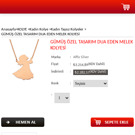
Anasayfa
>
KOLYE
>
Kadın Kolye
>
Kadın Taşsız Kolyeler
>
GÜMÜŞ ÖZEL TASARIM DUA EDEN MELEK KOLYESİ
GÜMÜŞ ÖZEL TASARIM DUA EDEN MELEK
KOLYESİ
Marka
:
Affix Silver
Fiyat
:
(KDV Dahil)
₺3.214,89
İndirimli
:
(KDV Dahil)
₺2.282,57
Renk
:
: