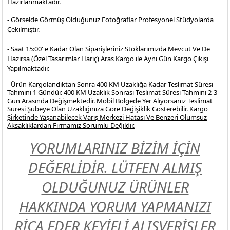
Hazırlanmaktadır.
- Görselde Görmüş Olduğunuz Fotoğraflar Profesyonel
Stüdyolarda
Çekilmiştir.
- Saat 15:00' e Kadar Olan Siparişleriniz Stoklarımızda Mevcut Ve De
Hazırsa (Özel Tasarımlar Hariç) Aras Kargo ile Aynı Gün Kargo Çıkışı
Yapılmaktadır.
- Ürün Kargolandıktan Sonra 400 KM Uzaklığa Kadar Teslimat Süresi
Tahmini 1 Gündür. 400 KM Uzaklık Sonrası Teslimat Süresi Tahmini 2-3
Gün Arasında Değişmektedir. Mobil Bölgede Yer Alıyorsanız Teslimat
Süresi Şubeye Olan Uzaklığınıza Göre Değişiklik Gösterebilir.
Kargo
Şirketinde Yaşanabilecek Varış Merkezi Hatası Ve Benzeri Olumsuz
Aksaklıklardan Firmamız Sorumlu Değildir.
YORUMLARINIZ BİZİM İÇİN
DEĞERLİDİR. LÜTFEN ALMIŞ
OLDUĞUNUZ ÜRÜNLER
HAKKINDA YORUM YAPMANIZI
RİCA EDER KEYİFLİ ALIŞVERİŞLER