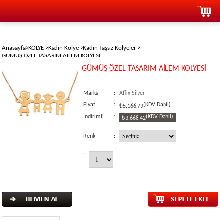
Anasayfa
>
KOLYE
>
Kadın Kolye
>
Kadın Taşsız Kolyeler
>
GÜMÜŞ ÖZEL TASARIM AİLEM KOLYESİ
GÜMÜŞ ÖZEL TASARIM AİLEM KOLYESİ
Marka
:
Affix Silver
Fiyat
:
(KDV Dahil)
₺5.166,79
İndirimli
:
(KDV Dahil)
₺3.668,42
Renk
:
: