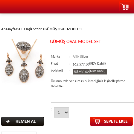
Anasayfa
>
SET
>
Taşlı Setler
>
GÜMÜŞ OVAL MODEL SET
GÜMÜŞ OVAL MODEL SET
Marka
:
Affix Silver
Fiyat
:
(KDV Dahil)
₺12.577,50
İndirimli
:
(KDV Dahil)
₺8.930,02
Ürününüzde yer almasını istediğiniz kişiselleştirme
notunuz.
: