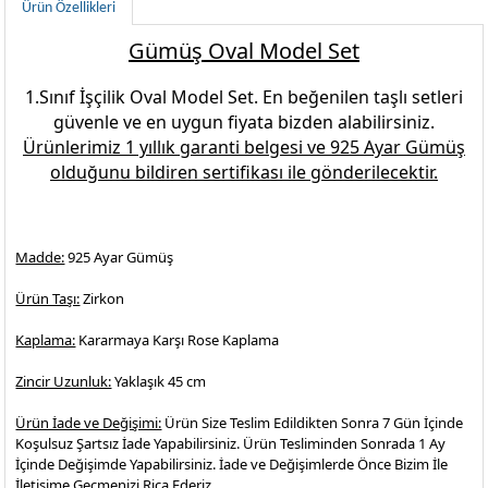
Ürün Özellikleri
Gümüş Oval Model Set
1.Sınıf İşçilik
Oval Model Set.
En beğenilen
taşlı setleri
güvenle ve en uygun fiyata bizden alabilirsiniz.
Ürünlerimiz 1 yıllık garanti belgesi ve
925 Ayar Gümüş
olduğunu bildiren sertifikası ile gönderilecektir.
Madde:
925 Ayar Gümüş
Ürün Taşı:
Zirkon
Kaplama:
Kararmaya Karşı Rose Kaplama
Zincir Uzunluk:
Yaklaşık 45 cm
Ürün İade ve Değişimi:
Ürün Size Teslim Edildikten Sonra 7 Gün İçinde
Koşulsuz Şartsız İade Yapabilirsiniz. Ürün Tesliminden Sonrada 1 Ay
İçinde Değişimde Yapabilirsiniz. İade ve Değişimlerde Önce Bizim İle
İletişime Geçmenizi Rica Ederiz.