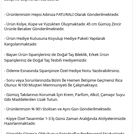
- Ürünlerimizin Hepsi Adınıza FATURALI Olarak Gönderilmektedir.
- Ürün Kolye, Küpe ve Yüzükten Oluşmaktadır. 45 cm Gümüş Zincir
Ürünle Beraber Gönderilmektedir.
- Ürün Hediye Kutusuna Koyulup Hediye Paketi Yapılarak
Kargolanmaktadır
.
- Bayan Ürün Siparişleriniz de Doğal Taş Bileklik, Erkek Ürün
Siparişleriniz de Doğal Taş Tesbih Hediyemizdir.
- Ödeme Esnasında Siparişinize Özel Hediye Notu Yazdırabilirsiniz.
- Soru veya Sorunlarınızda Bizim İle Hemen İletişime Geçmeniz Rica
Olunur. %100 Müşteri Memnuniyeti İle Çalışmaktayız.
- Gümüş Takılarınızı Korumak İçin Krem, Parfüm, Alkol, Çamaşır Suyu
Gibi Maddelerden Uzak Tutun.
- Ürünlerimizin % 90'ı Stoktan ve Aynı Gün Gönderilmektedir.
- Kişiye Özel Tasarımlar 1-3 İş Günü Zaman Aralığında Atölyelerimizde
Hazırlanmaktadır.
- Görselde Görmüş Olduğunuz Fotoğraflar Profesyonel
Stüdyolarda