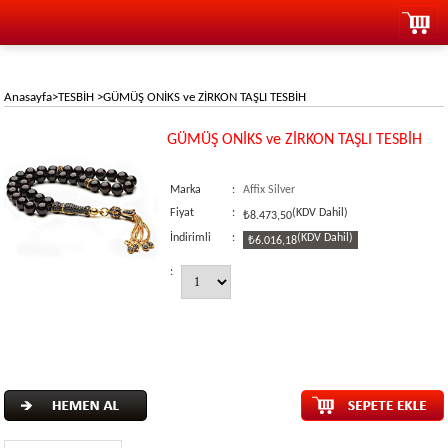
Anasayfa
>
TESBİH
>
GÜMÜŞ ONİKS ve ZİRKON TAŞLI TESBİH
GÜMÜŞ ONİKS ve ZİRKON TAŞLI TESBİH
Marka
:
Affix Silver
Fiyat
:
(KDV Dahil)
₺8.473,50
İndirimli
:
(KDV Dahil)
₺6.016,18
: