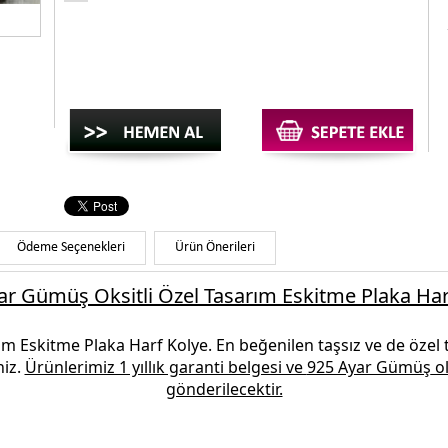
Ödeme Seçenekleri
Ürün Önerileri
ar Gümüş Oksitli Özel Tasarım Eskitme Plaka Har
rım Eskitme Plaka Harf Kolye.
En beğenilen
taşsız ve de özel 
niz.
Ürünlerimiz 1 yıllık garanti belgesi ve
925 Ayar Gümüş
ol
gönderilecektir.