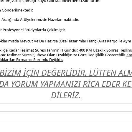
Parfüm, Alkol, Çamaşır Suyu Gibi Maddelerden Uzak Tutun.
n Gönderilmektedir.
n Aralığında Atölyelerimizde Hazırlanmaktadır.
r Profesyonel
Stüdyolarda Çekilmiştir.
Stoklarımızda Mevcut Ve De Hazırsa (Özel Tasarımlar Hariç) Aras Kargo ile Aynı
ığa Kadar Teslimat Süresi Tahmini 1 Gündür. 400 KM Uzaklık Sonrası Teslim
nız Teslimat Süresi Şubeye Olan Uzaklığınıza Göre Değişiklik Gösterebilir.
Kar
ıklardan Firmamız Sorumlu Değildir.
BİZİM İÇİN DEĞERLİDİR. LÜTFEN A
A YORUM YAPMANIZI RİCA EDER KEYİ
DİLERİZ.