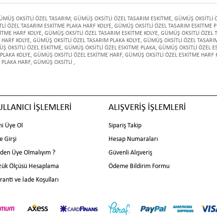
ÜMÜŞ OKSİTLİ ÖZEL TASARIM
,
GÜMÜŞ OKSİTLİ ÖZEL TASARIM ESKİTME
,
GÜMÜŞ OKSİTLİ 
Lİ ÖZEL TASARIM ESKİTME PLAKA HARF KOLYE
,
GÜMÜŞ OKSİTLİ ÖZEL TASARIM ESKİTME P
İTME HARF KOLYE
,
GÜMÜŞ OKSİTLİ ÖZEL TASARIM ESKİTME KOLYE
,
GÜMÜŞ OKSİTLİ ÖZEL 
 HARF KOLYE
,
GÜMÜŞ OKSİTLİ ÖZEL TASARIM PLAKA KOLYE
,
GÜMÜŞ OKSİTLİ ÖZEL TASARI
Ş OKSİTLİ ÖZEL ESKİTME
,
GÜMÜŞ OKSİTLİ ÖZEL ESKİTME PLAKA
,
GÜMÜŞ OKSİTLİ ÖZEL E
PLAKA KOLYE
,
GÜMÜŞ OKSİTLİ ÖZEL ESKİTME HARF
,
GÜMÜŞ OKSİTLİ ÖZEL ESKİTME HARF 
 PLAKA HARF
,
GÜMÜŞ OKSİTLİ
,
ULLANICI İŞLEMLERİ
ALIŞVERİŞ İŞLEMLERİ
ni Üye Ol
Sipariş Takip
e Girşi
Hesap Numaraları
den Üye Olmalıyım ?
Güvenli Alışveriş
zük Ölçüsü Hesaplama
Ödeme Bildirim Formu
ranti ve İade Koşulları