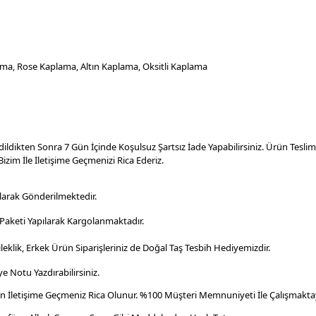
a, Rose Kaplama, Altın Kaplama, Oksitli Kaplama
dildikten Sonra 7 Gün İçinde Koşulsuz Şartsız İade Yapabilirsiniz. Ürün Tesl
izim İle İletişime Geçmenizi Rica Ederiz.
larak Gönderilmektedir.
aketi Yapılarak Kargolanmaktadır
.
leklik, Erkek Ürün Siparişleriniz de Doğal Taş Tesbih Hediyemizdir.
e Notu Yazdırabilirsiniz.
en İletişime Geçmeniz Rica Olunur. %100 Müşteri Memnuniyeti İle Çalışmaktay