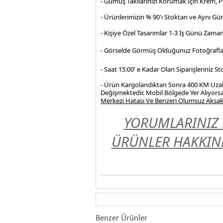
- Gümüş Takılarınızı Korumak İçin Krem, 
- Ürünlerimizin % 90'ı Stoktan ve Aynı Gü
- Kişiye Özel Tasarımlar 1-3 İş Günü Zama
- Görselde Görmüş Olduğunuz Fotoğrafla
- Saat 15:00' e Kadar Olan Siparişleriniz 
- Ürün Kargolandıktan Sonra 400 KM Uzakl
Değişmektedir. Mobil Bölgede Yer Alıyorsa
Merkezi Hatası Ve Benzeri Olumsuz Aksakl
YORUMLARINIZ 
ÜRÜNLER HAKKIND
Benzer Ürünler