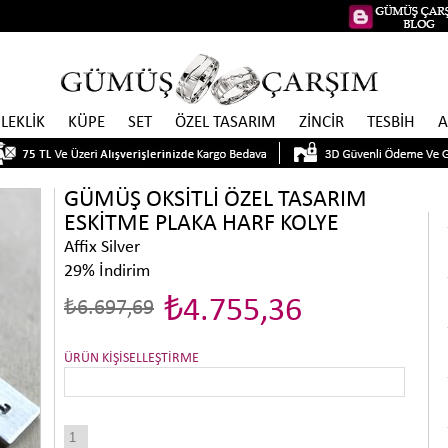
İLEKLİK
KÜPE
SET
ÖZEL TASARIM
ZİNCİR
TESBİH
A
GÜMÜŞ OKSİTLİ ÖZEL TASARIM
ESKİTME PLAKA HARF KOLYE
Affix Silver
29
%
İndirim
₺4.755,36
₺6.697,69
ÜRÜN KİŞİSELLEŞTİRME