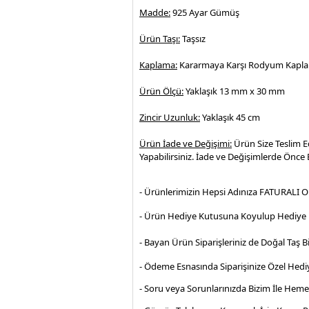
Madde:
925 Ayar Gümüş
Ürün Taşı:
Taşsız
Kaplama:
Kararmaya Karşı Rodyum Kaplam
Ürün Ölçü:
Yaklaşık 13 mm x 30 mm
Zincir Uzunluk:
Yaklaşık 45 cm
Ürün İade ve Değişimi:
Ürün Size Teslim E
Yapabilirsiniz. İade ve Değişimlerde Önce B
- Ürünlerimizin Hepsi Adınıza FATURALI O
- Ürün Hediye Kutusuna Koyulup Hediye P
- Bayan Ürün Siparişleriniz de Doğal Taş Bi
- Ödeme Esnasında Siparişinize Özel Hediy
- Soru veya Sorunlarınızda Bizim İle Hem