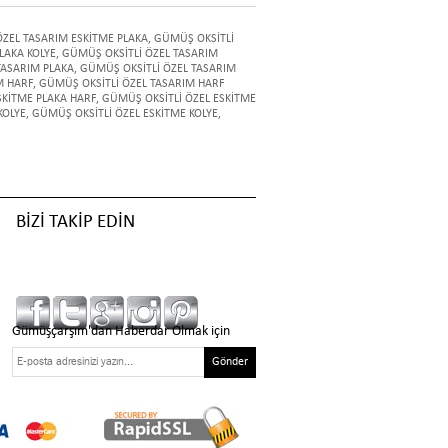
ÖZEL TASARIM ESKİTME PLAKA
,
GÜMÜŞ OKSİTLİ
LAKA KOLYE
,
GÜMÜŞ OKSİTLİ ÖZEL TASARIM
TASARIM PLAKA
,
GÜMÜŞ OKSİTLİ ÖZEL TASARIM
M HARF
,
GÜMÜŞ OKSİTLİ ÖZEL TASARIM HARF
SKİTME PLAKA HARF
,
GÜMÜŞ OKSİTLİ ÖZEL ESKİTME
KOLYE
,
GÜMÜŞ OKSİTLİ ÖZEL ESKİTME KOLYE
,
BİZİ TAKİP EDİN
Gümüşçarşım'dan Haberdar Olmak için
Gönder