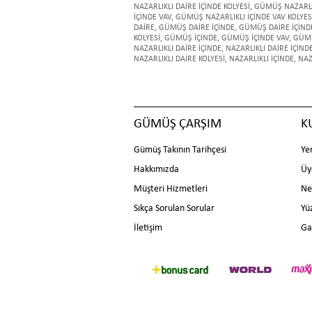
NAZARLIKLI DAİRE İÇİNDE KOLYESİ
,
GÜMÜŞ NAZARLIK
İÇİNDE VAV
,
GÜMÜŞ NAZARLIKLI İÇİNDE VAV KOLYES
DAİRE
,
GÜMÜŞ DAİRE İÇİNDE
,
GÜMÜŞ DAİRE İÇİND
KOLYESİ
,
GÜMÜŞ İÇİNDE
,
GÜMÜŞ İÇİNDE VAV
,
GÜMÜ
NAZARLIKLI DAİRE İÇİNDE
,
NAZARLIKLI DAİRE İÇİND
NAZARLIKLI DAİRE KOLYESİ
,
NAZARLIKLI İÇİNDE
,
NAZ
GÜMÜŞ ÇARŞIM
K
Gümüş Takının Tarihçesi
Ye
Hakkımızda
Üy
Müşteri Hizmetleri
Ne
Sıkça Sorulan Sorular
Yü
İletişim
Ga