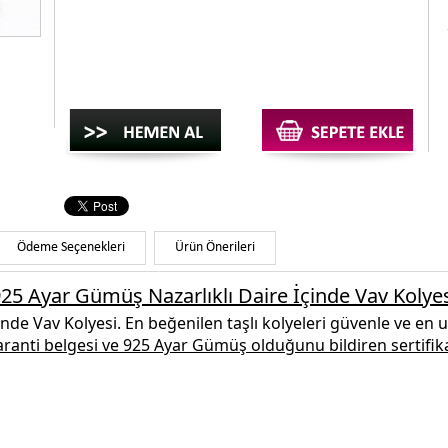
Ödeme Seçenekleri
Ürün Önerileri
25 Ayar Gümüş Nazarlıklı Daire İçinde Vav Kolye
inde Vav Kolyesi.
En beğenilen
taşlı kolyeleri
güvenle ve en uy
garanti belgesi ve
925 Ayar Gümüş
olduğunu bildiren sertifika