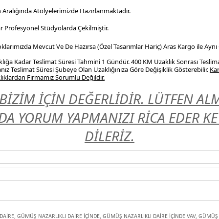
n Aralığında Atölyelerimizde Hazırlanmaktadır.
r Profesyonel
Stüdyolarda Çekilmiştir.
Stoklarımızda Mevcut Ve De Hazırsa (Özel Tasarımlar Hariç) Aras Kargo ile Aynı
ığa Kadar Teslimat Süresi Tahmini 1 Gündür. 400 KM Uzaklık Sonrası Teslim
nız Teslimat Süresi Şubeye Olan Uzaklığınıza Göre Değişiklik Gösterebilir.
Kar
ıklardan Firmamız Sorumlu Değildir.
BİZİM İÇİN DEĞERLİDİR. LÜTFEN A
A YORUM YAPMANIZI RİCA EDER KEYİ
DİLERİZ.
DAİRE
,
GÜMÜŞ NAZARLIKLI DAİRE İÇİNDE
,
GÜMÜŞ NAZARLIKLI DAİRE İÇİNDE VAV
,
GÜMÜŞ N