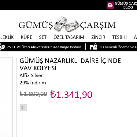
İLEKLİK
KÜPE
SET
ÖZEL TASARIM
ZİNCİR
TESBİH
A
GÜMÜŞ NAZARLIKLI DAİRE İÇİNDE
VAV KOLYESİ
Affix Silver
29
%
İndirim
₺1.341,90
₺1.890,00