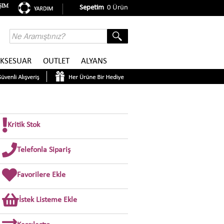
Sepetim
0
Ürün
KSESUAR
OUTLET
ALYANS
Kritik Stok
Telefonla Sipariş
Favorilere Ekle
İstek Listeme Ekle