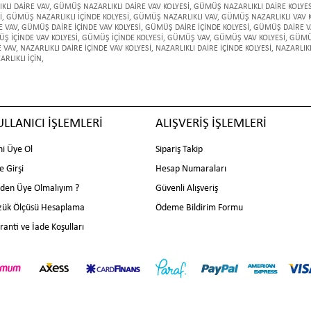
LI DAİRE VAV
,
GÜMÜŞ NAZARLIKLI DAİRE VAV KOLYESİ
,
GÜMÜŞ NAZARLIKLI DAİRE KOLYES
İ
,
GÜMÜŞ NAZARLIKLI İÇİNDE KOLYESİ
,
GÜMÜŞ NAZARLIKLI VAV
,
GÜMÜŞ NAZARLIKLI VAV K
E VAV
,
GÜMÜŞ DAİRE İÇİNDE VAV KOLYESİ
,
GÜMÜŞ DAİRE İÇİNDE KOLYESİ
,
GÜMÜŞ DAİRE V
Ş İÇİNDE VAV KOLYESİ
,
GÜMÜŞ İÇİNDE KOLYESİ
,
GÜMÜŞ VAV
,
GÜMÜŞ VAV KOLYESİ
,
GÜMÜ
E VAV
,
NAZARLIKLI DAİRE İÇİNDE VAV KOLYESİ
,
NAZARLIKLI DAİRE İÇİNDE KOLYESİ
,
NAZARLIKL
ARLIKLI İÇİN
,
ULLANICI İŞLEMLERİ
ALIŞVERİŞ İŞLEMLERİ
ni Üye Ol
Sipariş Takip
e Girşi
Hesap Numaraları
den Üye Olmalıyım ?
Güvenli Alışveriş
zük Ölçüsü Hesaplama
Ödeme Bildirim Formu
ranti ve İade Koşulları