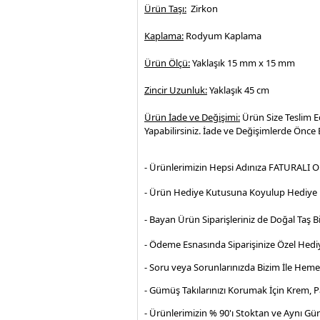
Ürün Taşı:
Zirkon
Kaplama:
Rodyum Kaplama
Ürün Ölçü:
Yaklaşık 15 mm x 15 mm
Zincir Uzunluk:
Yaklaşık 45 cm
Ürün İade ve Değişimi:
Ürün Size Teslim E
Yapabilirsiniz. İade ve Değişimlerde Önce B
- Ürünlerimizin Hepsi Adınıza FATURALI O
- Ürün Hediye Kutusuna Koyulup Hediye P
- Bayan Ürün Siparişleriniz de Doğal Taş Bi
- Ödeme Esnasında Siparişinize Özel Hediy
- Soru veya Sorunlarınızda Bizim İle Hem
- Gümüş Takılarınızı Korumak İçin Krem, 
- Ürünlerimizin % 90'ı Stoktan ve Aynı Gü