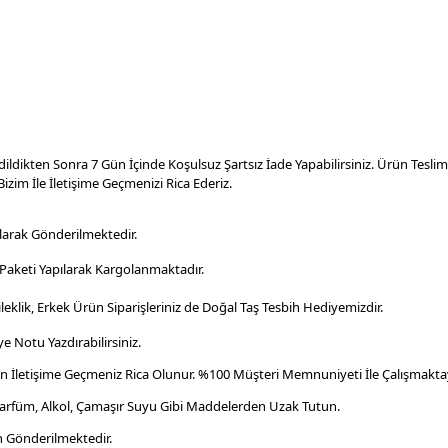
dildikten Sonra 7 Gün İçinde Koşulsuz Şartsız İade Yapabilirsiniz. Ürün Tesl
izim İle İletişime Geçmenizi Rica Ederiz.
larak Gönderilmektedir.
aketi Yapılarak Kargolanmaktadır
.
leklik, Erkek Ürün Siparişleriniz de Doğal Taş Tesbih Hediyemizdir.
e Notu Yazdırabilirsiniz.
en İletişime Geçmeniz Rica Olunur. %100 Müşteri Memnuniyeti İle Çalışmaktay
Parfüm, Alkol, Çamaşır Suyu Gibi Maddelerden Uzak Tutun.
n Gönderilmektedir.