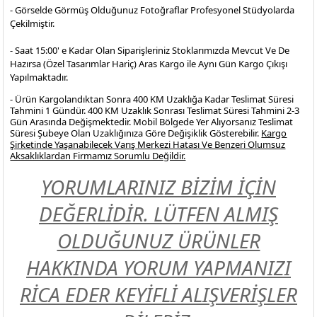
- Görselde Görmüş Olduğunuz Fotoğraflar Profesyonel
Stüdyolarda
Çekilmiştir.
- Saat 15:00' e Kadar Olan Siparişleriniz Stoklarımızda Mevcut Ve De
Hazırsa (Özel Tasarımlar Hariç) Aras Kargo ile Aynı Gün Kargo Çıkışı
Yapılmaktadır.
- Ürün Kargolandıktan Sonra 400 KM Uzaklığa Kadar Teslimat Süresi
Tahmini 1 Gündür. 400 KM Uzaklık Sonrası Teslimat Süresi Tahmini 2-3
Gün Arasında Değişmektedir. Mobil Bölgede Yer Alıyorsanız Teslimat
Süresi Şubeye Olan Uzaklığınıza Göre Değişiklik Gösterebilir.
Kargo
Şirketinde Yaşanabilecek Varış Merkezi Hatası Ve Benzeri Olumsuz
Aksaklıklardan Firmamız Sorumlu Değildir.
YORUMLARINIZ BİZİM İÇİN
DEĞERLİDİR. LÜTFEN ALMIŞ
OLDUĞUNUZ ÜRÜNLER
HAKKINDA YORUM YAPMANIZI
RİCA EDER KEYİFLİ ALIŞVERİŞLER