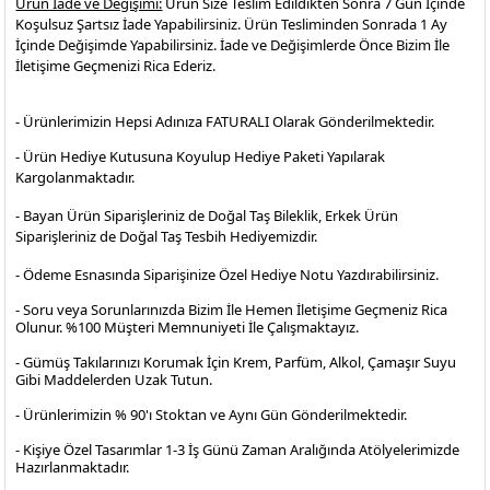
Ürün İade ve Değişimi:
Ürün Size Teslim Edildikten Sonra 7 Gün İçinde
Koşulsuz Şartsız İade Yapabilirsiniz. Ürün Tesliminden Sonrada 1 Ay
İçinde Değişimde Yapabilirsiniz. İade ve Değişimlerde Önce Bizim İle
İletişime Geçmenizi Rica Ederiz.
- Ürünlerimizin Hepsi Adınıza FATURALI Olarak Gönderilmektedir.
- Ürün Hediye Kutusuna Koyulup Hediye Paketi Yapılarak
Kargolanmaktadır
.
- Bayan Ürün Siparişleriniz de Doğal Taş Bileklik, Erkek Ürün
Siparişleriniz de Doğal Taş Tesbih Hediyemizdir.
- Ödeme Esnasında Siparişinize Özel Hediye Notu Yazdırabilirsiniz.
- Soru veya Sorunlarınızda Bizim İle Hemen İletişime Geçmeniz Rica
Olunur. %100 Müşteri Memnuniyeti İle Çalışmaktayız.
- Gümüş Takılarınızı Korumak İçin Krem, Parfüm, Alkol, Çamaşır Suyu
Gibi Maddelerden Uzak Tutun.
- Ürünlerimizin % 90'ı Stoktan ve Aynı Gün Gönderilmektedir.
- Kişiye Özel Tasarımlar 1-3 İş Günü Zaman Aralığında Atölyelerimizde
Hazırlanmaktadır.