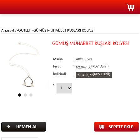
Anasayfa
>
OUTLET
>
GÜMÜŞ MUHABBET KUŞLARI KOLYESİ
GÜMÜŞ MUHABBET KUŞLARI KOLYESİ
Marka
:
Affix Silver
Fiyat
:
(KDV Dahil)
₺2.047,50
İndirimli
:
(KDV Dahil)
₺1.453,72
: