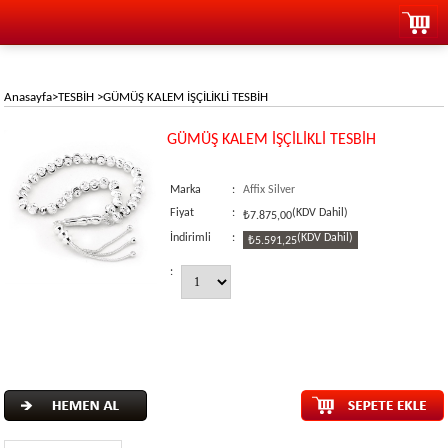
Anasayfa
>
TESBİH
>
GÜMÜŞ KALEM İŞÇİLİKLİ TESBİH
GÜMÜŞ KALEM İŞÇİLİKLİ TESBİH
Marka
:
Affix Silver
Fiyat
:
(KDV Dahil)
₺7.875,00
İndirimli
:
(KDV Dahil)
₺5.591,25
: