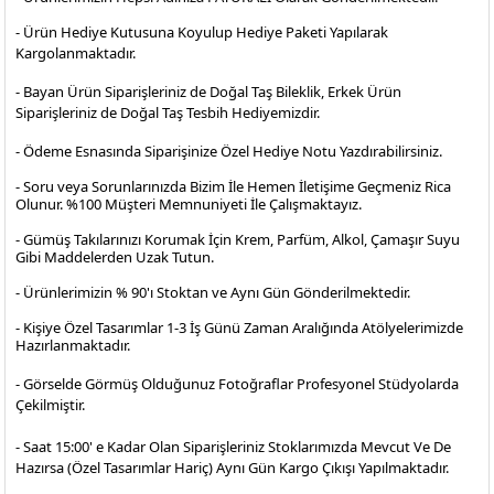
- Ürün Hediye Kutusuna Koyulup Hediye Paketi Yapılarak
Kargolanmaktadır
.
- Bayan Ürün Siparişleriniz de Doğal Taş Bileklik, Erkek Ürün
Siparişleriniz de Doğal Taş Tesbih Hediyemizdir.
- Ödeme Esnasında Siparişinize Özel Hediye Notu Yazdırabilirsiniz.
- Soru veya Sorunlarınızda Bizim İle Hemen İletişime Geçmeniz Rica
Olunur. %100 Müşteri Memnuniyeti İle Çalışmaktayız.
- Gümüş Takılarınızı Korumak İçin Krem, Parfüm, Alkol, Çamaşır Suyu
Gibi Maddelerden Uzak Tutun.
- Ürünlerimizin % 90'ı Stoktan ve Aynı Gün Gönderilmektedir.
- Kişiye Özel Tasarımlar 1-3 İş Günü Zaman Aralığında Atölyelerimizde
Hazırlanmaktadır.
- Görselde Görmüş Olduğunuz Fotoğraflar Profesyonel
Stüdyolarda
Çekilmiştir.
- Saat 15:00' e Kadar Olan Siparişleriniz Stoklarımızda Mevcut Ve De
Hazırsa (Özel Tasarımlar Hariç) Aynı Gün Kargo Çıkışı Yapılmaktadır.