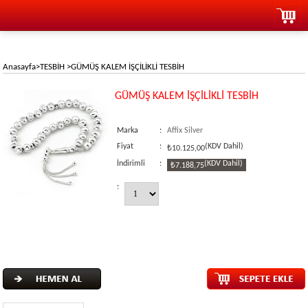
Anasayfa
>
TESBİH
>
GÜMÜŞ KALEM İŞÇİLİKLİ TESBİH
GÜMÜŞ KALEM İŞÇİLİKLİ TESBİH
Marka
:
Affix Silver
Fiyat
:
(KDV Dahil)
₺10.125,00
İndirimli
:
(KDV Dahil)
₺7.188,75
: