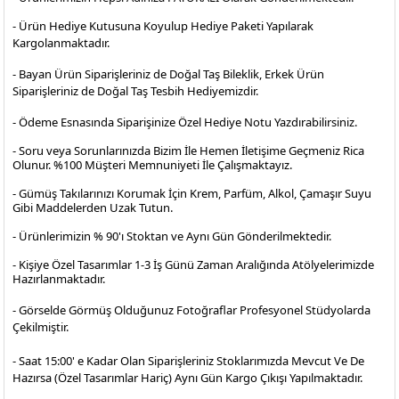
- Ürün Hediye Kutusuna Koyulup Hediye Paketi Yapılarak
Kargolanmaktadır
.
- Bayan Ürün Siparişleriniz de Doğal Taş Bileklik, Erkek Ürün
Siparişleriniz de Doğal Taş Tesbih Hediyemizdir.
- Ödeme Esnasında Siparişinize Özel Hediye Notu Yazdırabilirsiniz.
- Soru veya Sorunlarınızda Bizim İle Hemen İletişime Geçmeniz Rica
Olunur. %100 Müşteri Memnuniyeti İle Çalışmaktayız.
- Gümüş Takılarınızı Korumak İçin Krem, Parfüm, Alkol, Çamaşır Suyu
Gibi Maddelerden Uzak Tutun.
- Ürünlerimizin % 90'ı Stoktan ve Aynı Gün Gönderilmektedir.
- Kişiye Özel Tasarımlar 1-3 İş Günü Zaman Aralığında Atölyelerimizde
Hazırlanmaktadır.
- Görselde Görmüş Olduğunuz Fotoğraflar Profesyonel
Stüdyolarda
Çekilmiştir.
- Saat 15:00' e Kadar Olan Siparişleriniz Stoklarımızda Mevcut Ve De
Hazırsa (Özel Tasarımlar Hariç) Aynı Gün Kargo Çıkışı Yapılmaktadır.