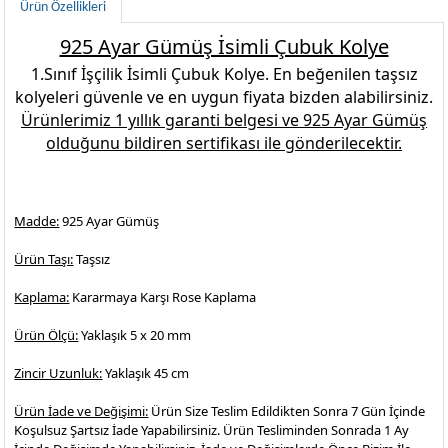
Ürün Özellikleri
925 Ayar Gümüş İsimli Çubuk Kolye
1.Sınıf İşçilik
İsimli Çubuk Kolye
. En beğenilen
taşsız
kolyeleri
güvenle ve en uygun fiyata bizden alabilirsiniz.
Ürünlerimiz 1 yıllık garanti belgesi ve
925 Ayar Gümüş
olduğunu bildiren sertifikası ile gönderilecektir.
Madde:
925 Ayar Gümüş
Ürün Taşı:
Taşsız
Kaplama:
Kararmaya Karşı Rose Kaplama
Ürün Ölçü:
Yaklaşık 5 x 20 mm
Zincir Uzunluk:
Yaklaşık 45 cm
Ürün İade ve Değişimi:
Ürün Size Teslim Edildikten Sonra 7 Gün İçinde
Koşulsuz Şartsız İade Yapabilirsiniz. Ürün Tesliminden Sonrada 1 Ay