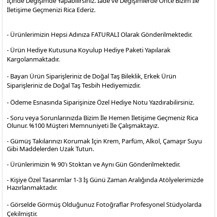
İçinde Değişimde Yapabilirsiniz. İade ve Değişimlerde Önce Bizim İle
İletişime Geçmenizi Rica Ederiz.
- Ürünlerimizin Hepsi Adınıza FATURALI Olarak Gönderilmektedir.
- Ürün Hediye Kutusuna Koyulup Hediye Paketi Yapılarak
Kargolanmaktadır
.
- Bayan Ürün Siparişleriniz de Doğal Taş Bileklik, Erkek Ürün
Siparişleriniz de Doğal Taş Tesbih Hediyemizdir.
- Ödeme Esnasında Siparişinize Özel Hediye Notu Yazdırabilirsiniz.
- Soru veya Sorunlarınızda Bizim İle Hemen İletişime Geçmeniz Rica
Olunur. %100 Müşteri Memnuniyeti İle Çalışmaktayız.
- Gümüş Takılarınızı Korumak İçin Krem, Parfüm, Alkol, Çamaşır Suyu
Gibi Maddelerden Uzak Tutun.
- Ürünlerimizin % 90'ı Stoktan ve Aynı Gün Gönderilmektedir.
- Kişiye Özel Tasarımlar 1-3 İş Günü Zaman Aralığında Atölyelerimizde
Hazırlanmaktadır.
- Görselde Görmüş Olduğunuz Fotoğraflar Profesyonel
Stüdyolarda
Çekilmiştir.