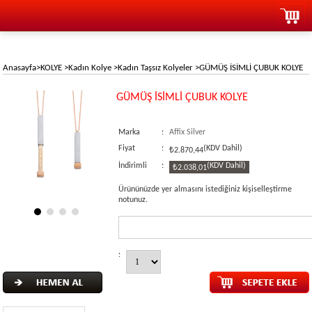
Anasayfa
>
KOLYE
>
Kadın Kolye
>
Kadın Taşsız Kolyeler
>
GÜMÜŞ İSİMLİ ÇUBUK KOLYE
GÜMÜŞ İSİMLİ ÇUBUK KOLYE
Marka
:
Affix Silver
Fiyat
:
(KDV Dahil)
₺2.870,44
İndirimli
:
(KDV Dahil)
₺2.038,01
Ürününüzde yer almasını istediğiniz kişiselleştirme
notunuz.
: