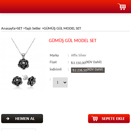
Anasayfa
>
SET
>
Taşlı Setler
>
GÜMÜŞ GÜL MODEL SET
GÜMÜŞ GÜL MODEL SET
Marka
:
Affix Silver
Fiyat
:
(KDV Dahil)
₺3.150,00
İndirimli
:
(KDV Dahil)
₺2.236,50
: