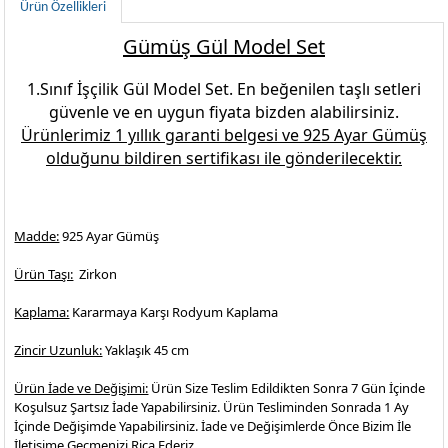
Ürün Özellikleri
Gümüş Gül Model Set
1.Sınıf İşçilik
Gül Model Set.
En beğenilen
taşlı setleri
güvenle ve en uygun fiyata bizden alabilirsiniz.
Ürünlerimiz 1 yıllık garanti belgesi ve
925 Ayar Gümüş
olduğunu bildiren sertifikası ile gönderilecektir.
Madde:
925 Ayar Gümüş
Ürün Taşı:
Zirkon
Kaplama:
Kararmaya Karşı Rodyum Kaplama
Zincir Uzunluk:
Yaklaşık 45 cm
Ürün İade ve Değişimi:
Ürün Size Teslim Edildikten Sonra 7 Gün İçinde
Koşulsuz Şartsız İade Yapabilirsiniz. Ürün Tesliminden Sonrada 1 Ay
İçinde Değişimde Yapabilirsiniz. İade ve Değişimlerde Önce Bizim İle
İletişime Geçmenizi Rica Ederiz.