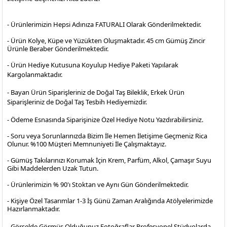
- Ürünlerimizin Hepsi Adınıza FATURALI Olarak Gönderilmektedir.
- Ürün Kolye, Küpe ve Yüzükten Oluşmaktadır. 45 cm Gümüş Zincir
Ürünle Beraber Gönderilmektedir.
- Ürün Hediye Kutusuna Koyulup Hediye Paketi Yapılarak
Kargolanmaktadır
.
- Bayan Ürün Siparişleriniz de Doğal Taş Bileklik, Erkek Ürün
Siparişleriniz de Doğal Taş Tesbih Hediyemizdir.
- Ödeme Esnasında Siparişinize Özel Hediye Notu Yazdırabilirsiniz.
- Soru veya Sorunlarınızda Bizim İle Hemen İletişime Geçmeniz Rica
Olunur. %100 Müşteri Memnuniyeti İle Çalışmaktayız.
- Gümüş Takılarınızı Korumak İçin Krem, Parfüm, Alkol, Çamaşır Suyu
Gibi Maddelerden Uzak Tutun.
- Ürünlerimizin % 90'ı Stoktan ve Aynı Gün Gönderilmektedir.
- Kişiye Özel Tasarımlar 1-3 İş Günü Zaman Aralığında Atölyelerimizde
Hazırlanmaktadır.
- Görselde Görmüş Olduğunuz Fotoğraflar Profesyonel
Stüdyolarda