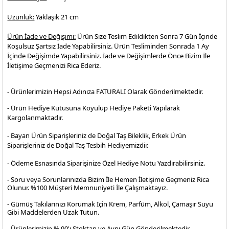
Uzunluk:
Yaklaşık 21 cm
Ürün İade ve Değişimi:
Ürün Size Teslim Edildikten Sonra 7 Gün İçinde
Koşulsuz Şartsız İade Yapabilirsiniz. Ürün Tesliminden Sonrada 1 Ay
İçinde Değişimde Yapabilirsiniz. İade ve Değişimlerde Önce Bizim İle
İletişime Geçmenizi Rica Ederiz.
- Ürünlerimizin Hepsi Adınıza FATURALI Olarak Gönderilmektedir.
- Ürün Hediye Kutusuna Koyulup Hediye Paketi Yapılarak
Kargolanmaktadır
.
- Bayan Ürün Siparişleriniz de Doğal Taş Bileklik, Erkek Ürün
Siparişleriniz de Doğal Taş Tesbih Hediyemizdir.
- Ödeme Esnasında Siparişinize Özel Hediye Notu Yazdırabilirsiniz.
- Soru veya Sorunlarınızda Bizim İle Hemen İletişime Geçmeniz Rica
Olunur. %100 Müşteri Memnuniyeti İle Çalışmaktayız.
- Gümüş Takılarınızı Korumak İçin Krem, Parfüm, Alkol, Çamaşır Suyu
Gibi Maddelerden Uzak Tutun.
- Ürünlerimizin % 90'ı Stoktan ve Aynı Gün Gönderilmektedir.