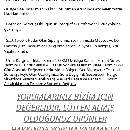
- Kişiye Özel Tasarımlar 1-3 İş Günü Zaman Aralığında Atölyelerimizde
Hazırlanmaktadır.
- Görselde Görmüş Olduğunuz Fotoğraflar Profesyonel
Stüdyolarda
Çekilmiştir.
- Saat 15:00' e Kadar Olan Siparişleriniz Stoklarımızda Mevcut Ve De
Hazırsa (Özel Tasarımlar Hariç) Aras Kargo ile Aynı Gün Kargo Çıkışı
Yapılmaktadır.
- Ürün Kargolandıktan Sonra 400 KM Uzaklığa Kadar Teslimat Süresi
Tahmini 1 Gündür. 400 KM Uzaklık Sonrası Teslimat Süresi Tahmini 2-3
Gün Arasında Değişmektedir. Mobil Bölgede Yer Alıyorsanız Teslimat
Süresi Şubeye Olan Uzaklığınıza Göre Değişiklik Gösterebilir.
Kargo
Şirketinde Yaşanabilecek Varış Merkezi Hatası Ve Benzeri Olumsuz
Aksaklıklardan Firmamız Sorumlu Değildir.
YORUMLARINIZ BİZİM İÇİN
DEĞERLİDİR. LÜTFEN ALMIŞ
OLDUĞUNUZ ÜRÜNLER
HAKKINDA YORUM YAPMANIZI