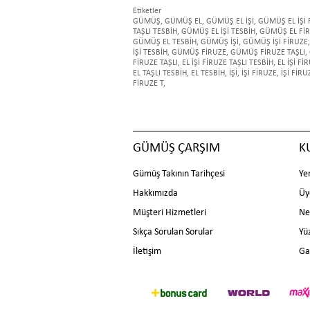
Etiketler
GÜMÜŞ
,
GÜMÜŞ EL
,
GÜMÜŞ EL İŞİ
,
GÜMÜŞ EL İŞİ 
TAŞLI TESBİH
,
GÜMÜŞ EL İŞİ TESBİH
,
GÜMÜŞ EL Fİ
GÜMÜŞ EL TESBİH
,
GÜMÜŞ İŞİ
,
GÜMÜŞ İŞİ FİRUZE
,
İŞİ TESBİH
,
GÜMÜŞ FİRUZE
,
GÜMÜŞ FİRUZE TAŞLI
,
FİRUZE TAŞLI
,
EL İŞİ FİRUZE TAŞLI TESBİH
,
EL İŞİ Fİ
EL TAŞLI TESBİH
,
EL TESBİH
,
İŞİ
,
İŞİ FİRUZE
,
İŞİ FİRU
FİRUZE T
,
GÜMÜŞ ÇARŞIM
K
Gümüş Takının Tarihçesi
Ye
Hakkımızda
Üy
Müşteri Hizmetleri
Ne
Sıkça Sorulan Sorular
Yü
İletişim
Ga