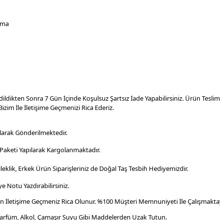
ama
dildikten Sonra 7 Gün İçinde Koşulsuz Şartsız İade Yapabilirsiniz. Ürün Tesl
izim İle İletişime Geçmenizi Rica Ederiz.
larak Gönderilmektedir.
aketi Yapılarak Kargolanmaktadır
.
leklik, Erkek Ürün Siparişleriniz de Doğal Taş Tesbih Hediyemizdir.
e Notu Yazdırabilirsiniz.
en İletişime Geçmeniz Rica Olunur. %100 Müşteri Memnuniyeti İle Çalışmaktay
Parfüm, Alkol, Çamaşır Suyu Gibi Maddelerden Uzak Tutun.