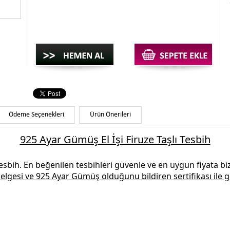
Ödeme Seçenekleri
Ürün Önerileri
925 Ayar Gümüş El İşi Firuze Taşlı Tesbih
Tesbih.
En beğenilen
tesbihleri
güvenle ve en uygun fiyata biz
belgesi ve
925 Ayar Gümüş
olduğunu bildiren sertifikası ile g