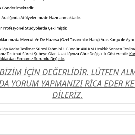
n Gönderilmektedir.
n Aralığında Atölyelerimizde Hazırlanmaktadır.
r Profesyonel
Stüdyolarda Çekilmiştir.
Stoklarımızda Mevcut Ve De Hazırsa (Özel Tasarımlar Hariç) Aras Kargo ile Aynı
ığa Kadar Teslimat Süresi Tahmini 1 Gündür. 400 KM Uzaklık Sonrası Teslim
nız Teslimat Süresi Şubeye Olan Uzaklığınıza Göre Değişiklik Gösterebilir.
Kar
ıklardan Firmamız Sorumlu Değildir.
BİZİM İÇİN DEĞERLİDİR. LÜTFEN A
A YORUM YAPMANIZI RİCA EDER KEYİ
DİLERİZ.