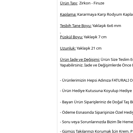
Ürün Taşı:
Zirkon - Firuze
Kaplama:
Kararmaya Karşı Rodyum Kapl
Tesbih Tane Boyu:
Yaklaşık 6x6 mm
Püskül Boyu:
Yaklaşık 7 cm
Uzunluk:
Yaklaşık 21 cm
Ürün İade ve Değişimi:
Ürün Size Teslim E
Yapabilirsiniz. İade ve Değişimlerde Önce B
- Ürünlerimizin Hepsi Adınıza FATURALI O
- Ürün Hediye Kutusuna Koyulup Hediye P
- Bayan Ürün Siparişleriniz de Doğal Taş Bi
- Ödeme Esnasında Siparişinize Özel Hediy
- Soru veya Sorunlarınızda Bizim İle Hem
- Gümüş Takılarınızı Korumak İçin Krem, 