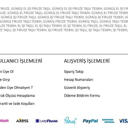
FİRUZE
,
GÜMÜŞ EL İŞİ FİRUZE TAŞLI
,
GÜMÜŞ EL İŞİ FİRUZE TAŞLI TESBİH
,
GÜMÜŞ EL İŞİ Fİ
RUZE
,
GÜMÜŞ EL FİRUZE TAŞLI
,
GÜMÜŞ EL FİRUZE TAŞLI TESBİH
,
GÜMÜŞ EL FİRUZE TESBİ
GÜMÜŞ İŞİ FİRUZE TAŞLI
,
GÜMÜŞ İŞİ FİRUZE TAŞLI TESBİH
,
GÜMÜŞ İŞİ FİRUZE TESBİH
,
G
GÜMÜŞ FİRUZE TAŞLI TESBİH
,
GÜMÜŞ FİRUZE TESBİH
,
GÜMÜŞ TAŞLI
,
GÜMÜŞ TAŞLI TESB
RUZE TESBİH
,
EL İŞİ TAŞLI
,
EL İŞİ TAŞLI TESBİH
,
EL İŞİ TESBİH
,
EL FİRUZE
,
EL FİRUZE TAŞLI
,
EL
ZE TAŞLI
,
İŞİ FİRUZE TAŞLI TESBİH
,
İŞİ FİRUZE TESBİH
,
İŞİ TAŞLI
,
İŞİ TAŞLI TESBİH
,
İŞİ TESBİH
,
ULLANICI İŞLEMLERİ
ALIŞVERİŞ İŞLEMLERİ
ni Üye Ol
Sipariş Takip
e Girşi
Hesap Numaraları
den Üye Olmalıyım ?
Güvenli Alışveriş
zük Ölçüsü Hesaplama
Ödeme Bildirim Formu
ranti ve İade Koşulları