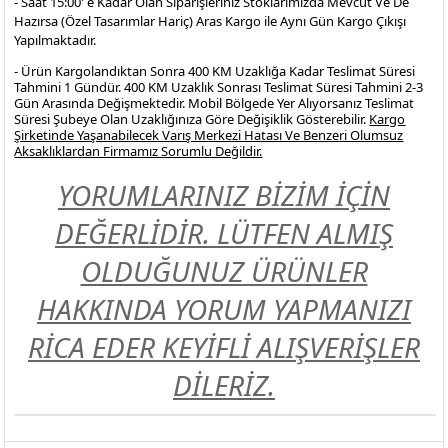
- Saat 15:00' e Kadar Olan Siparişleriniz Stoklarımızda Mevcut Ve De
Hazırsa (Özel Tasarımlar Hariç) Aras Kargo ile Aynı Gün Kargo Çıkışı
Yapılmaktadır.
- Ürün Kargolandıktan Sonra 400 KM Uzaklığa Kadar Teslimat Süresi
Tahmini 1 Gündür. 400 KM Uzaklık Sonrası Teslimat Süresi Tahmini 2-3
Gün Arasında Değişmektedir. Mobil Bölgede Yer Alıyorsanız Teslimat
Süresi Şubeye Olan Uzaklığınıza Göre Değişiklik Gösterebilir.
Kargo
Şirketinde Yaşanabilecek Varış Merkezi Hatası Ve Benzeri Olumsuz
Aksaklıklardan Firmamız Sorumlu Değildir.
YORUMLARINIZ BİZİM İÇİN
DEĞERLİDİR. LÜTFEN ALMIŞ
OLDUĞUNUZ ÜRÜNLER
HAKKINDA YORUM YAPMANIZI
RİCA EDER KEYİFLİ ALIŞVERİŞLER
DİLERİZ.