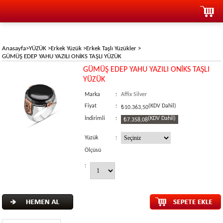
Anasayfa
>
YÜZÜK
>
Erkek Yüzük
>
Erkek Taşlı Yüzükler
>
GÜMÜŞ EDEP YAHU YAZILI ONİKS TAŞLI YÜZÜK
GÜMÜŞ EDEP YAHU YAZILI ONİKS TAŞLI
YÜZÜK
Marka
:
Affix Silver
Fiyat
:
(KDV Dahil)
₺10.363,50
İndirimli
:
(KDV Dahil)
₺7.358,08
Yüzük
:
Ölçüsü
: