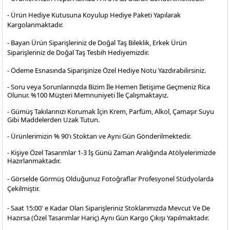
- Ürün Hediye Kutusuna Koyulup Hediye Paketi Yapılarak
Kargolanmaktadır
.
- Bayan Ürün Siparişleriniz de Doğal Taş Bileklik, Erkek Ürün
Siparişleriniz de Doğal Taş Tesbih Hediyemizdir.
- Ödeme Esnasında Siparişinize Özel Hediye Notu Yazdırabilirsiniz.
- Soru veya Sorunlarınızda Bizim İle Hemen İletişime Geçmeniz Rica
Olunur. %100 Müşteri Memnuniyeti İle Çalışmaktayız.
- Gümüş Takılarınızı Korumak İçin Krem, Parfüm, Alkol, Çamaşır Suyu
Gibi Maddelerden Uzak Tutun.
- Ürünlerimizin % 90'ı Stoktan ve Aynı Gün Gönderilmektedir.
- Kişiye Özel Tasarımlar 1-3 İş Günü Zaman Aralığında Atölyelerimizde
Hazırlanmaktadır.
- Görselde Görmüş Olduğunuz Fotoğraflar Profesyonel
Stüdyolarda
Çekilmiştir.
- Saat 15:00' e Kadar Olan Siparişleriniz Stoklarımızda Mevcut Ve De
Hazırsa (Özel Tasarımlar Hariç) Aynı Gün Kargo Çıkışı Yapılmaktadır.