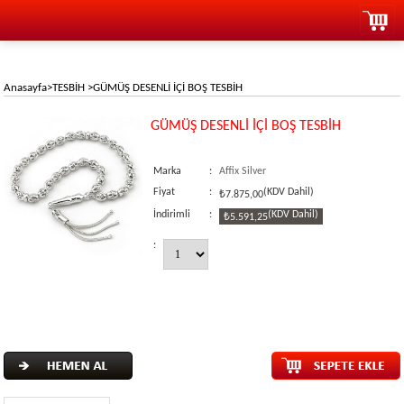
Anasayfa
>
TESBİH
>
GÜMÜŞ DESENLİ İÇİ BOŞ TESBİH
GÜMÜŞ DESENLİ İÇİ BOŞ TESBİH
Marka
:
Affix Silver
Fiyat
:
(KDV Dahil)
₺7.875,00
İndirimli
:
(KDV Dahil)
₺5.591,25
: