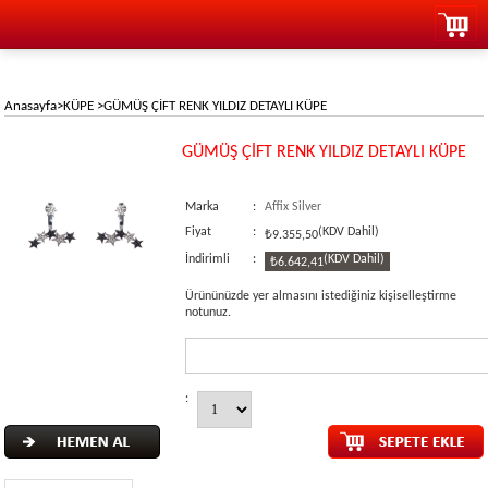
Anasayfa
>
KÜPE
>
GÜMÜŞ ÇİFT RENK YILDIZ DETAYLI KÜPE
GÜMÜŞ ÇİFT RENK YILDIZ DETAYLI KÜPE
Marka
:
Affix Silver
Fiyat
:
(KDV Dahil)
₺9.355,50
İndirimli
:
(KDV Dahil)
₺6.642,41
Ürününüzde yer almasını istediğiniz kişiselleştirme
notunuz.
: