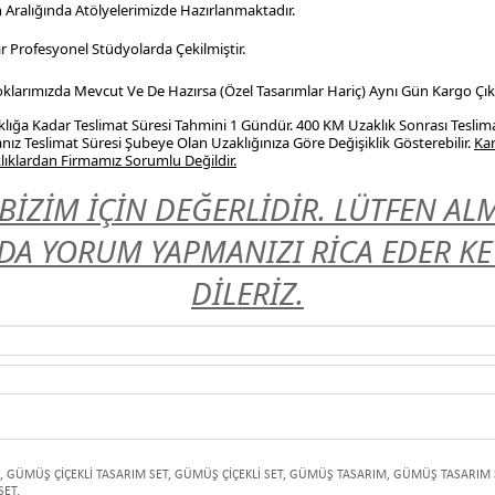
n Aralığında Atölyelerimizde Hazırlanmaktadır.
r Profesyonel
Stüdyolarda Çekilmiştir.
Stoklarımızda Mevcut Ve De Hazırsa (Özel Tasarımlar Hariç) Aynı Gün Kargo Çıkı
ığa Kadar Teslimat Süresi Tahmini 1 Gündür. 400 KM Uzaklık Sonrası Teslim
nız Teslimat Süresi Şubeye Olan Uzaklığınıza Göre Değişiklik Gösterebilir.
Kar
ıklardan Firmamız Sorumlu Değildir.
BİZİM İÇİN DEĞERLİDİR. LÜTFEN A
A YORUM YAPMANIZI RİCA EDER KEYİ
DİLERİZ.
,
GÜMÜŞ ÇİÇEKLİ TASARIM SET
,
GÜMÜŞ ÇİÇEKLİ SET
,
GÜMÜŞ TASARIM
,
GÜMÜŞ TASARIM 
SET
,