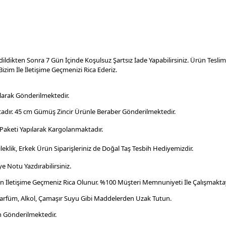
dildikten Sonra 7 Gün İçinde Koşulsuz Şartsız İade Yapabilirsiniz. Ürün Tesl
izim İle İletişime Geçmenizi Rica Ederiz.
larak Gönderilmektedir.
adır. 45 cm Gümüş Zincir Ürünle Beraber Gönderilmektedir.
aketi Yapılarak Kargolanmaktadır
.
leklik, Erkek Ürün Siparişleriniz de Doğal Taş Tesbih Hediyemizdir.
e Notu Yazdırabilirsiniz.
en İletişime Geçmeniz Rica Olunur. %100 Müşteri Memnuniyeti İle Çalışmaktay
Parfüm, Alkol, Çamaşır Suyu Gibi Maddelerden Uzak Tutun.
n Gönderilmektedir.