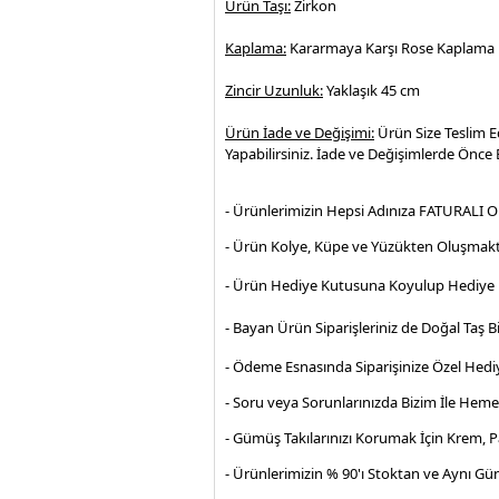
Ürün Taşı:
Zirkon
Kaplama:
Kararmaya Karşı Rose Kaplama
Zincir Uzunluk:
Yaklaşık 45 cm
Ürün İade ve Değişimi:
Ürün Size Teslim E
Yapabilirsiniz. İade ve Değişimlerde Önce B
- Ürünlerimizin Hepsi Adınıza FATURALI O
- Ürün Kolye, Küpe ve Yüzükten Oluşmakt
- Ürün Hediye Kutusuna Koyulup Hediye P
- Bayan Ürün Siparişleriniz de Doğal Taş Bi
- Ödeme Esnasında Siparişinize Özel Hediy
- Soru veya Sorunlarınızda Bizim İle Hem
- Gümüş Takılarınızı Korumak İçin Krem, 
- Ürünlerimizin % 90'ı Stoktan ve Aynı Gü