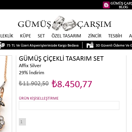
İLEKLİK
KÜPE
SET
ÖZEL TASARIM
ZİNCİR
TESBİH
A
GÜMÜŞ ÇİÇEKLİ TASARIM SET
Affix Silver
29
%
İndirim
₺8.450,77
₺11.902,50
ÜRÜN KİŞİSELLEŞTİRME