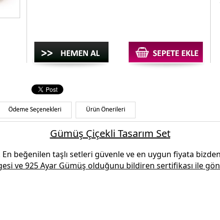
Ödeme Seçenekleri
Ürün Önerileri
Gümüş Çiçekli Tasarım Set
.
En beğenilen
taşlı setleri
güvenle ve en uygun fiyata bizden 
gesi ve
925 Ayar Gümüş
olduğunu bildiren sertifikası ile gön