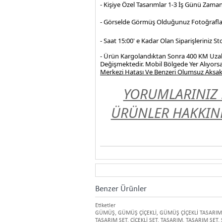
- Kişiye Özel Tasarımlar 1-3 İş Günü Zama
- Görselde Görmüş Olduğunuz Fotoğrafla
- Saat 15:00' e Kadar Olan Siparişleriniz 
- Ürün Kargolandıktan Sonra 400 KM Uzakl
Değişmektedir. Mobil Bölgede Yer Alıyorsa
Merkezi Hatası Ve Benzeri Olumsuz Aksakl
YORUMLARINIZ 
ÜRÜNLER HAKKIND
Benzer Ürünler
Etiketler
GÜMÜŞ
,
GÜMÜŞ ÇİÇEKLİ
,
GÜMÜŞ ÇİÇEKLİ TASARIM
TASARIM SET
,
ÇİÇEKLİ SET
,
TASARIM
,
TASARIM SET
,