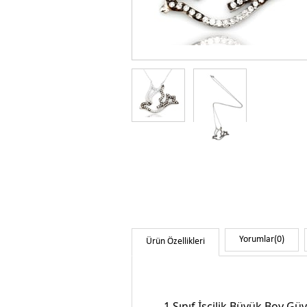
Yorumlar
(0)
Ürün Özellikleri
1.Sınıf İşçilik
Büyük Boy Güve