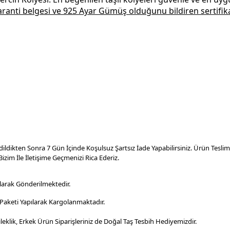
garanti belgesi ve
925 Ayar Gümüş
olduğunu bildiren sertifika
dildikten Sonra 7 Gün İçinde Koşulsuz Şartsız İade Yapabilirsiniz. Ürün Tesl
izim İle İletişime Geçmenizi Rica Ederiz.
larak Gönderilmektedir.
aketi Yapılarak Kargolanmaktadır
.
leklik, Erkek Ürün Siparişleriniz de Doğal Taş Tesbih Hediyemizdir.