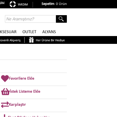
Sepetim
0
Ürün
KSESUAR
OUTLET
ALYANS
Favorilere Ekle
İstek Listeme Ekle
Karşılaştır