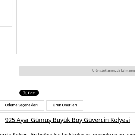
Ürün stoklarımızda kalmamışt
Ödeme Seçenekleri
Ürün Önerileri
925 Ayar Gümüş Büyük Boy Güvercin Kolyesi
rcin Kolyesi.
En beğenilen
taşlı kolyeleri
güvenle ve en uygun