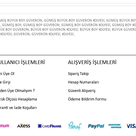
MÜŞ BÜYÜK BOY GÜVERCİN
,
GÜMÜŞ BÜYÜK BOY GÜVERCİN KOLYESİ
,
GÜMÜŞ BÜYÜK BOY
İ
,
GÜMÜŞ BOY
,
GÜMÜŞ BOY GÜVERCİN
,
GÜMÜŞ BOY GÜVERCİN KOLYESİ
,
GÜMÜŞ BOY KO
ÜK BOY GÜVERCİN
,
BÜYÜK BOY GÜVERCİN KOLYESİ
,
BÜYÜK BOY KOLYESİ
,
BÜYÜK GÜVERC
KOLYESİ
,
GÜVERCİN
,
GÜVERCİN KOLYESİ
,
KOLYESİ
,
ULLANICI İŞLEMLERİ
ALIŞVERİŞ İŞLEMLERİ
ni Üye Ol
Sipariş Takip
e Girşi
Hesap Numaraları
den Üye Olmalıyım ?
Güvenli Alışveriş
zük Ölçüsü Hesaplama
Ödeme Bildirim Formu
ranti ve İade Koşulları