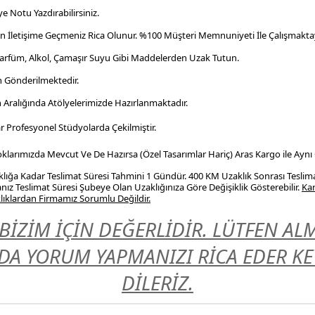
e Notu Yazdırabilirsiniz.
en İletişime Geçmeniz Rica Olunur. %100 Müşteri Memnuniyeti İle Çalışmaktay
Parfüm, Alkol, Çamaşır Suyu Gibi Maddelerden Uzak Tutun.
n Gönderilmektedir.
n Aralığında Atölyelerimizde Hazırlanmaktadır.
r Profesyonel
Stüdyolarda Çekilmiştir.
Stoklarımızda Mevcut Ve De Hazırsa (Özel Tasarımlar Hariç) Aras Kargo ile Aynı
ığa Kadar Teslimat Süresi Tahmini 1 Gündür. 400 KM Uzaklık Sonrası Teslim
nız Teslimat Süresi Şubeye Olan Uzaklığınıza Göre Değişiklik Gösterebilir.
Kar
ıklardan Firmamız Sorumlu Değildir.
BİZİM İÇİN DEĞERLİDİR. LÜTFEN A
A YORUM YAPMANIZI RİCA EDER KEYİ
DİLERİZ.