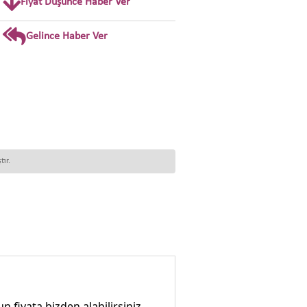
Fiyat Düşünce Haber Ver
Gelince Haber Ver
ır.
 fiyata bizden alabilirsiniz.