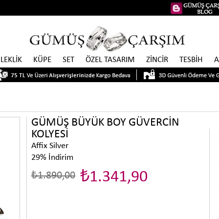
İLEKLİK
KÜPE
SET
ÖZEL TASARIM
ZİNCİR
TESBİH
A
GÜMÜŞ BÜYÜK BOY GÜVERCİN
KOLYESİ
Affix Silver
29
%
İndirim
₺1.341,90
₺1.890,00