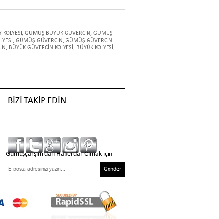
 KOLYESİ
,
GÜMÜŞ BÜYÜK GÜVERCİN
,
GÜMÜŞ
LYESİ
,
GÜMÜŞ GÜVERCİN
,
GÜMÜŞ GÜVERCİN
İN
,
BÜYÜK GÜVERCİN KOLYESİ
,
BÜYÜK KOLYESİ
,
BİZİ TAKİP EDİN
Gümüşçarşım'dan Haberdar Olmak için
Gönder