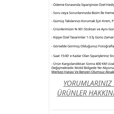
- Ödeme Esnasında Siparişinize Özel Hediy
- Soru veya Sorunlarınızda Bizim İle Hem
- Gümüş Takılarınızı Korumak İçin Krem, 
- Ürünlerimizin % 90'ı Stoktan ve Aynı Gü
- Kişiye Özel Tasarımlar 1-3 İş Günü Zama
- Görselde Görmüş Olduğunuz Fotoğrafla
- Saat 15:00' e Kadar Olan Siparişleriniz 
- Ürün Kargolandıktan Sonra 400 KM Uzakl
Değişmektedir. Mobil Bölgede Yer Alıyorsa
Merkezi Hatası Ve Benzeri Olumsuz Aksakl
YORUMLARINIZ 
ÜRÜNLER HAKKIND