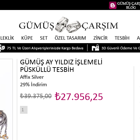
İLEKLİK
KÜPE
SET
ÖZEL TASARIM
ZİNCİR
TESBİH
A
GÜMÜŞ AY YILDIZ İŞLEMELİ
PÜSKÜLLÜ TESBİH
Affix Silver
29
%
İndirim
₺27.956,25
₺39.375,00