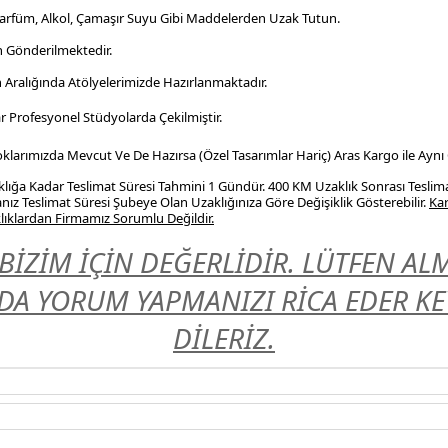
Parfüm, Alkol, Çamaşır Suyu Gibi Maddelerden Uzak Tutun.
n Gönderilmektedir.
n Aralığında Atölyelerimizde Hazırlanmaktadır.
r Profesyonel
Stüdyolarda Çekilmiştir.
Stoklarımızda Mevcut Ve De Hazırsa (Özel Tasarımlar Hariç) Aras Kargo ile Aynı
ığa Kadar Teslimat Süresi Tahmini 1 Gündür. 400 KM Uzaklık Sonrası Teslim
nız Teslimat Süresi Şubeye Olan Uzaklığınıza Göre Değişiklik Gösterebilir.
Kar
ıklardan Firmamız Sorumlu Değildir.
BİZİM İÇİN DEĞERLİDİR. LÜTFEN A
A YORUM YAPMANIZI RİCA EDER KEYİ
DİLERİZ.