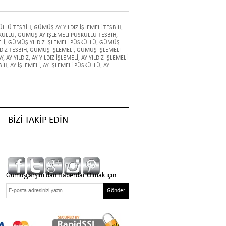
ÜLLÜ TESBİH
,
GÜMÜŞ AY YILDIZ İŞLEMELİ TESBİH
,
KÜLLÜ
,
GÜMÜŞ AY İŞLEMELİ PÜSKÜLLÜ TESBİH
,
Lİ
,
GÜMÜŞ YILDIZ İŞLEMELİ PÜSKÜLLÜ
,
GÜMÜŞ
DIZ TESBİH
,
GÜMÜŞ İŞLEMELİ
,
GÜMÜŞ İŞLEMELİ
AY
,
AY YILDIZ
,
AY YILDIZ İŞLEMELİ
,
AY YILDIZ İŞLEMELİ
BİH
,
AY İŞLEMELİ
,
AY İŞLEMELİ PÜSKÜLLÜ
,
AY
BİZİ TAKİP EDİN
Gümüşçarşım'dan Haberdar Olmak için
Gönder