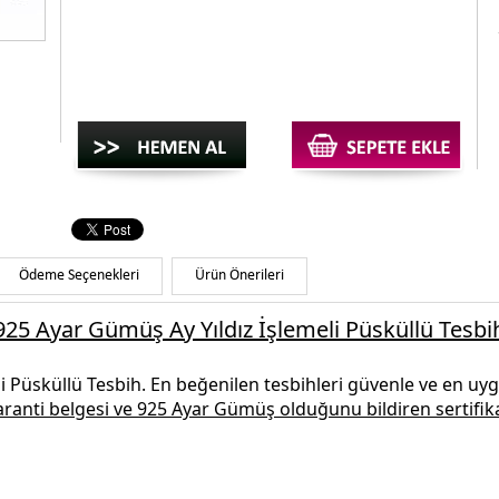
Ödeme Seçenekleri
Ürün Önerileri
925 Ayar Gümüş Ay Yıldız İşlemeli Püsküllü Tesbi
li Püsküllü Tesbih.
En beğenilen
tesbihleri
güvenle ve en uygu
garanti belgesi ve
925 Ayar Gümüş
olduğunu bildiren sertifika