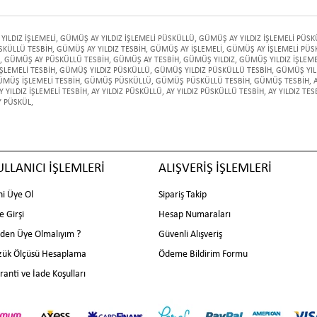
YILDIZ İŞLEMELİ
,
GÜMÜŞ AY YILDIZ İŞLEMELİ PÜSKÜLLÜ
,
GÜMÜŞ AY YILDIZ İŞLEMELİ PÜSK
SKÜLLÜ TESBİH
,
GÜMÜŞ AY YILDIZ TESBİH
,
GÜMÜŞ AY İŞLEMELİ
,
GÜMÜŞ AY İŞLEMELİ PÜS
,
GÜMÜŞ AY PÜSKÜLLÜ TESBİH
,
GÜMÜŞ AY TESBİH
,
GÜMÜŞ YILDIZ
,
GÜMÜŞ YILDIZ İŞLEME
ŞLEMELİ TESBİH
,
GÜMÜŞ YILDIZ PÜSKÜLLÜ
,
GÜMÜŞ YILDIZ PÜSKÜLLÜ TESBİH
,
GÜMÜŞ YIL
MÜŞ İŞLEMELİ TESBİH
,
GÜMÜŞ PÜSKÜLLÜ
,
GÜMÜŞ PÜSKÜLLÜ TESBİH
,
GÜMÜŞ TESBİH
,
Y YILDIZ İŞLEMELİ TESBİH
,
AY YILDIZ PÜSKÜLLÜ
,
AY YILDIZ PÜSKÜLLÜ TESBİH
,
AY YILDIZ TES
Y PÜSKÜL
,
ULLANICI İŞLEMLERİ
ALIŞVERİŞ İŞLEMLERİ
ni Üye Ol
Sipariş Takip
e Girşi
Hesap Numaraları
den Üye Olmalıyım ?
Güvenli Alışveriş
zük Ölçüsü Hesaplama
Ödeme Bildirim Formu
ranti ve İade Koşulları