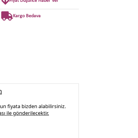
Fiyat Düşünce Haber Ver
Kargo Bedava
h
n fiyata bizden alabilirsiniz.
sı ile gönderilecektir.