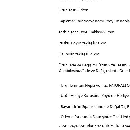
Ürün Taşı:
Zirkon
Kaplama:
Kararmaya Karşı Rodyum Kapl
Tesbih Tane Boyu:
Yaklaşık 8 mm
Püskül Boyu:
Yaklaşık 10 cm
Uzunluk:
Yaklaşık 35 cm
Ürün İade ve Değişimi:
Ürün Size Teslim E
Yapabilirsiniz. İade ve Değişimlerde Önce B
- Ürünlerimizin Hepsi Adınıza FATURALI O
- Ürün Hediye Kutusuna Koyulup Hediye P
- Bayan Ürün Siparişleriniz de Doğal Taş Bi
- Ödeme Esnasında Siparişinize Özel Hediy
- Soru veya Sorunlarınızda Bizim İle Hem