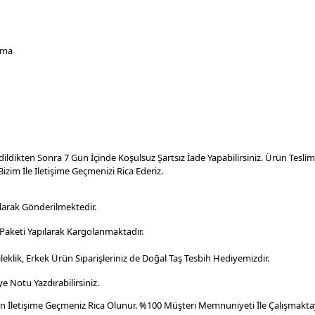
ama
dildikten Sonra 7 Gün İçinde Koşulsuz Şartsız İade Yapabilirsiniz. Ürün Tesl
izim İle İletişime Geçmenizi Rica Ederiz.
larak Gönderilmektedir.
aketi Yapılarak Kargolanmaktadır
.
leklik, Erkek Ürün Siparişleriniz de Doğal Taş Tesbih Hediyemizdir.
e Notu Yazdırabilirsiniz.
en İletişime Geçmeniz Rica Olunur. %100 Müşteri Memnuniyeti İle Çalışmaktay