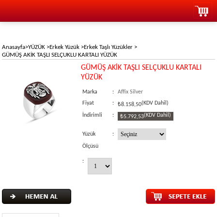
Anasayfa
>
YÜZÜK
>
Erkek Yüzük
>
Erkek Taşlı Yüzükler
>
GÜMÜŞ AKİK TAŞLI SELÇUKLU KARTALI YÜZÜK
GÜMÜŞ AKİK TAŞLI SELÇUKLU KARTALI
YÜZÜK
Marka
:
Affix Silver
Fiyat
:
(KDV Dahil)
₺8.158,50
İndirimli
:
(KDV Dahil)
₺5.792,53
Yüzük
:
Ölçüsü
: