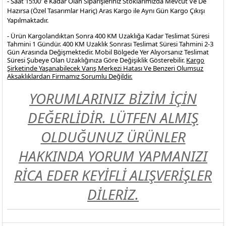
- Saat 15:00' e Kadar Olan Siparişleriniz Stoklarımızda Mevcut Ve De
Hazırsa (Özel Tasarımlar Hariç) Aras Kargo ile Aynı Gün Kargo Çıkışı
Yapılmaktadır.
- Ürün Kargolandıktan Sonra 400 KM Uzaklığa Kadar Teslimat Süresi
Tahmini 1 Gündür. 400 KM Uzaklık Sonrası Teslimat Süresi Tahmini 2-3
Gün Arasında Değişmektedir. Mobil Bölgede Yer Alıyorsanız Teslimat
Süresi Şubeye Olan Uzaklığınıza Göre Değişiklik Gösterebilir.
Kargo
Şirketinde Yaşanabilecek Varış Merkezi Hatası Ve Benzeri Olumsuz
Aksaklıklardan Firmamız Sorumlu Değildir.
YORUMLARINIZ BİZİM İÇİN
DEĞERLİDİR. LÜTFEN ALMIŞ
OLDUĞUNUZ ÜRÜNLER
HAKKINDA YORUM YAPMANIZI
RİCA EDER KEYİFLİ ALIŞVERİŞLER
DİLERİZ.