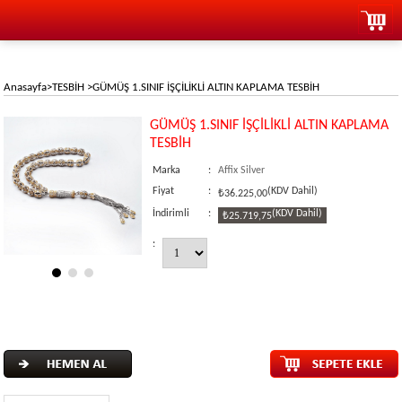
Anasayfa
>
TESBİH
>
GÜMÜŞ 1.SINIF İŞÇİLİKLİ ALTIN KAPLAMA TESBİH
GÜMÜŞ 1.SINIF İŞÇİLİKLİ ALTIN KAPLAMA
TESBİH
Marka
:
Affix Silver
Fiyat
:
(KDV Dahil)
₺36.225,00
İndirimli
:
(KDV Dahil)
₺25.719,75
: