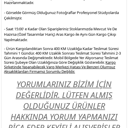
Hazırlanmaktadır.
- Görselde Görmüş Olduğunuz Fotoğraflar Profesyonel
Stüdyolarda
Çekilmiştir.
- Saat 15:00' e Kadar Olan Siparişleriniz Stoklarımızda Mevcut Ve De
Hazırsa (Özel Tasarımlar Hariç) Aras Kargo ile Aynı Gün Kargo Çıkışı
Yapılmaktadır.
- Ürün Kargolandıktan Sonra 400 KM Uzaklığa Kadar Teslimat Süresi
Tahmini 1 Gündür. 400 KM Uzaklık Sonrası Teslimat Süresi Tahmini 2-3
Gün Arasında Değişmektedir. Mobil Bölgede Yer Alıyorsanız Teslimat
Süresi Şubeye Olan Uzaklığınıza Göre Değişiklik Gösterebilir.
Kargo
Şirketinde Yaşanabilecek Varış Merkezi Hatası Ve Benzeri Olumsuz
Aksaklıklardan Firmamız Sorumlu Değildir.
YORUMLARINIZ BİZİM İÇİN
DEĞERLİDİR. LÜTFEN ALMIŞ
OLDUĞUNUZ ÜRÜNLER
HAKKINDA YORUM YAPMANIZI
RİCA EDER KEYİFLİ ALIŞVERİŞLER