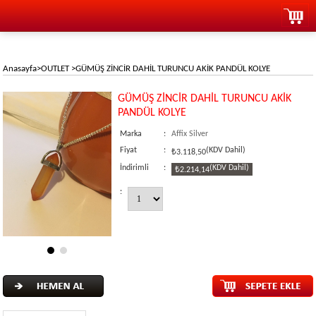
Anasayfa
>
OUTLET
>
GÜMÜŞ ZİNCİR DAHİL TURUNCU AKİK PANDÜL KOLYE
GÜMÜŞ ZİNCİR DAHİL TURUNCU AKİK
PANDÜL KOLYE
Marka
:
Affix Silver
Fiyat
:
(KDV Dahil)
₺3.118,50
İndirimli
:
(KDV Dahil)
₺2.214,14
: