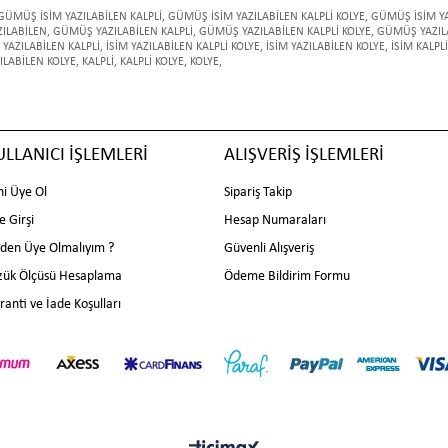
GÜMÜŞ İSİM YAZILABİLEN KALPLİ
,
GÜMÜŞ İSİM YAZILABİLEN KALPLİ KOLYE
,
GÜMÜŞ İSİM YA
ILABİLEN
,
GÜMÜŞ YAZILABİLEN KALPLİ
,
GÜMÜŞ YAZILABİLEN KALPLİ KOLYE
,
GÜMÜŞ YAZIL
 YAZILABİLEN KALPLİ
,
İSİM YAZILABİLEN KALPLİ KOLYE
,
İSİM YAZILABİLEN KOLYE
,
İSİM KALPLİ
ILABİLEN KOLYE
,
KALPLİ
,
KALPLİ KOLYE
,
KOLYE
,
ULLANICI İŞLEMLERİ
ALIŞVERİŞ İŞLEMLERİ
ni Üye Ol
Sipariş Takip
e Girşi
Hesap Numaraları
den Üye Olmalıyım ?
Güvenli Alışveriş
zük Ölçüsü Hesaplama
Ödeme Bildirim Formu
ranti ve İade Koşulları