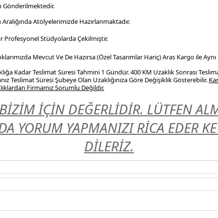
n Gönderilmektedir.
n Aralığında Atölyelerimizde Hazırlanmaktadır.
r Profesyonel
Stüdyolarda Çekilmiştir.
Stoklarımızda Mevcut Ve De Hazırsa (Özel Tasarımlar Hariç) Aras Kargo ile Aynı
ığa Kadar Teslimat Süresi Tahmini 1 Gündür. 400 KM Uzaklık Sonrası Teslim
nız Teslimat Süresi Şubeye Olan Uzaklığınıza Göre Değişiklik Gösterebilir.
Kar
ıklardan Firmamız Sorumlu Değildir.
BİZİM İÇİN DEĞERLİDİR. LÜTFEN A
A YORUM YAPMANIZI RİCA EDER KEYİ
DİLERİZ.