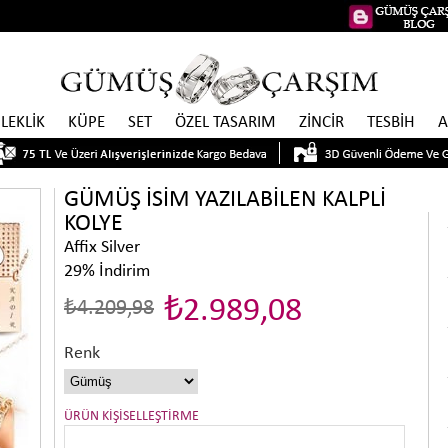
İLEKLİK
KÜPE
SET
ÖZEL TASARIM
ZİNCİR
TESBİH
A
GÜMÜŞ İSİM YAZILABİLEN KALPLİ
KOLYE
Affix Silver
29
%
İndirim
₺2.989,08
₺4.209,98
Renk
ÜRÜN KİŞİSELLEŞTİRME