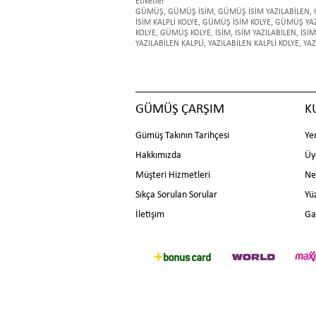
Etiketler
GÜMÜŞ
,
GÜMÜŞ İSİM
,
GÜMÜŞ İSİM YAZILABİLEN
,
İSİM KALPLİ KOLYE
,
GÜMÜŞ İSİM KOLYE
,
GÜMÜŞ YAZ
KOLYE
,
GÜMÜŞ KOLYE
,
İSİM
,
İSİM YAZILABİLEN
,
İSİM
YAZILABİLEN KALPLİ
,
YAZILABİLEN KALPLİ KOLYE
,
YAZ
GÜMÜŞ ÇARŞIM
K
Gümüş Takının Tarihçesi
Ye
Hakkımızda
Üy
Müşteri Hizmetleri
Ne
Sıkça Sorulan Sorular
Yü
İletişim
Ga