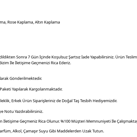
a, Rose Kaplama, Altın Kaplama
dildikten Sonra 7 Gün İçinde Koşulsuz Şartsız İade Yapabilirsiniz. Ürün Tesl
izim İle İletişime Geçmenizi Rica Ederiz.
larak Gönderilmektedir.
aketi Yapılarak Kargolanmaktadır
.
leklik, Erkek Ürün Siparişleriniz de Doğal Taş Tesbih Hediyemizdir.
e Notu Yazdırabilirsiniz.
en İletişime Geçmeniz Rica Olunur. %100 Müşteri Memnuniyeti İle Çalışmaktay
Parfüm, Alkol, Çamaşır Suyu Gibi Maddelerden Uzak Tutun.