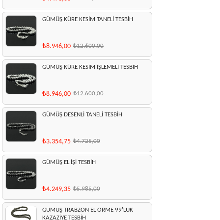
GÜMÜŞ KÜRE KESİM TANELİ TESBİH
₺8.946,00
₺12.600,00
GÜMÜŞ KÜRE KESİM İŞLEMELİ TESBİH
₺8.946,00
₺12.600,00
GÜMÜŞ DESENLİ TANELİ TESBİH
₺3.354,75
₺4.725,00
GÜMÜŞ EL İŞİ TESBİH
₺4.249,35
₺5.985,00
GÜMÜŞ TRABZON EL ÖRME 99'LUK
KAZAZİYE TESBİH