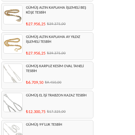
GÜMÜŞ ALTIN KAPLAMA İŞLEMELİ BEŞ
KÖŞE TESBİH
₺27.956,25
₺39.375,00
GÜMÜŞ ALTIN KAPLAMA AY YILDIZ
İŞLEMELİ TESBİH
₺27.956,25
₺39.375,00
GÜMÜŞ KARPUZ KESİM OVAL TANELİ
TESBİH
₺6.709,50
₺9.450,00
GÜMÜŞ EL İŞİ TRABZON KAZAZ TESBİH
₺12.300,75
₺17.325,00
GÜMÜŞ 99'LUK TESBİH