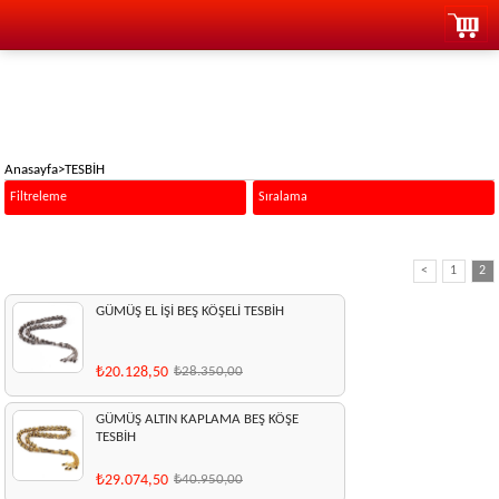
Anasayfa
>
TESBİH
Filtreleme
Sıralama
<
1
2
GÜMÜŞ EL İŞİ BEŞ KÖŞELİ TESBİH
₺20.128,50
₺28.350,00
GÜMÜŞ ALTIN KAPLAMA BEŞ KÖŞE
TESBİH
₺29.074,50
₺40.950,00