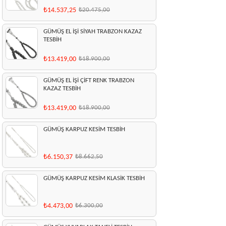
₺14.537,25
₺20.475,00
GÜMÜŞ EL İŞİ SİYAH TRABZON KAZAZ
TESBİH
₺13.419,00
₺18.900,00
GÜMÜŞ EL İŞİ ÇİFT RENK TRABZON
KAZAZ TESBİH
₺13.419,00
₺18.900,00
GÜMÜŞ KARPUZ KESİM TESBİH
₺6.150,37
₺8.662,50
GÜMÜŞ KARPUZ KESİM KLASİK TESBİH
₺4.473,00
₺6.300,00